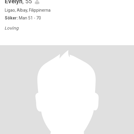
Evelyn
, 55
Ligao, Albay, Filippinerna
Söker:
Man 51 - 70
𝘓𝘰𝘷𝘪𝘯𝘨