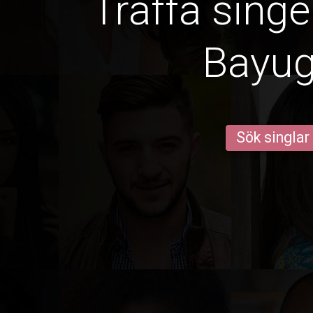
Träffa singe
Bayu
Sök singlar