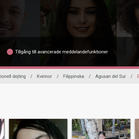
Tillgång till avancerade meddelandefunktioner
ionell dejting
/
Kvinnor
/
Filippinska
/
Agusan del Sur
/