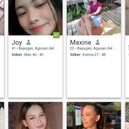
NY
Joy
Maxine
41
•
Bayugan, Agusan del Sur, Filippinerna
23
•
Bayugan, Agusan del Sur, Filippinerna
Söker:
Man 40 - 40
Söker:
Kvinna 27 - 48
i