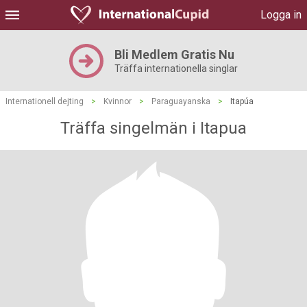
Logga in
Bli Medlem Gratis Nu
Träffa internationella singlar
Internationell dejting
>
Kvinnor
>
Paraguayanska
>
Itapúa
Träffa singelmän i Itapua