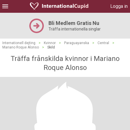
Logga in
Bli Medlem Gratis Nu
Träffa internationella singlar
Internationell dejting
>
Kvinnor
>
Paraguayanska
>
Central
>
Mariano Roque Alonso
>
Skild
Träffa frånskilda kvinnor i Mariano
Roque Alonso