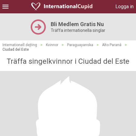
Logga in
Bli Medlem Gratis Nu
Träffa internationella singlar
Internationell dejting
>
Kvinnor
>
Paraguayanska
>
Alto Paraná
>
Ciudad del Este
Träffa singelkvinnor i Ciudad del Este