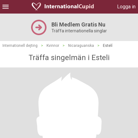
Logga in
Bli Medlem Gratis Nu
Träffa internationella singlar
Internationell dejting
>
Kvinnor
>
Nicaraguanska
>
Estelí
Träffa singelmän i Esteli