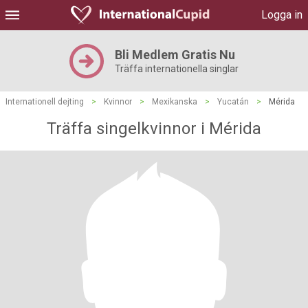
Logga in
Bli Medlem Gratis Nu
Träffa internationella singlar
Internationell dejting
>
Kvinnor
>
Mexikanska
>
Yucatán
>
Mérida
Träffa singelkvinnor i Mérida