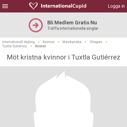
Logga in
Bli Medlem Gratis Nu
Träffa internationella singlar
Internationell dejting
>
Kvinnor
>
Mexikanska
>
Chiapas
>
Tuxtla Gutiérrez
>
Kristen
Möt kristna kvinnor i Tuxtla Gutiérrez