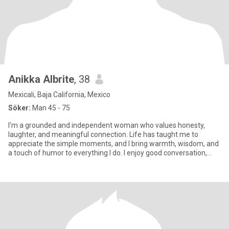
Anikka Albrite
, 38
Mexicali, Baja California, Mexico
Söker:
Man 45 - 75
I'm a grounded and independent woman who values honesty,
laughter, and meaningful connection. Life has taught me to
appreciate the simple moments, and I bring warmth, wisdom, and
a touch of humor to everything I do. I enjoy good conversation,
quiet m