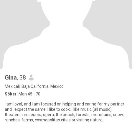
Gina
, 38
Mexicali, Baja California, Mexico
Söker:
Man 45 - 70
I am loyal, and I am focused on helping and caring for my partner
and I expect the same. I like to cook, I like music (all music),
theaters, museums, opera, the beach, forests, mountains, snow,
ranches, farms, cosmopolitan cities or visiting nature,