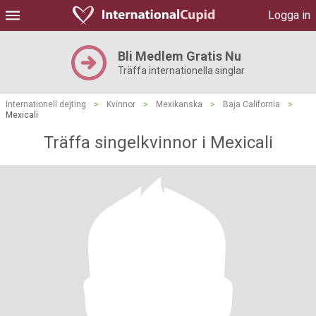
Logga in
Bli Medlem Gratis Nu
Träffa internationella singlar
Internationell dejting
>
Kvinnor
>
Mexikanska
>
Baja California
>
Mexicali
Träffa singelkvinnor i Mexicali