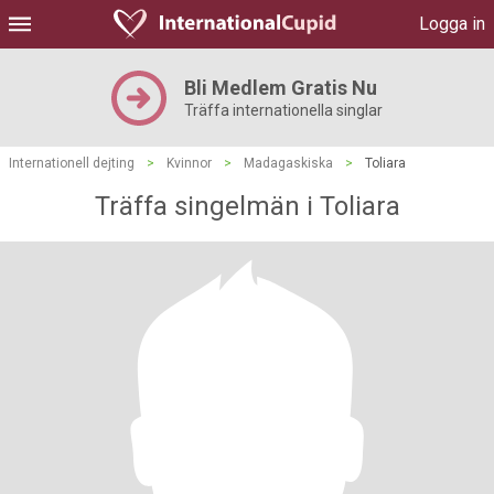
Logga in
Bli Medlem Gratis Nu
Träffa internationella singlar
Internationell dejting
>
Kvinnor
>
Madagaskiska
>
Toliara
Träffa singelmän i Toliara