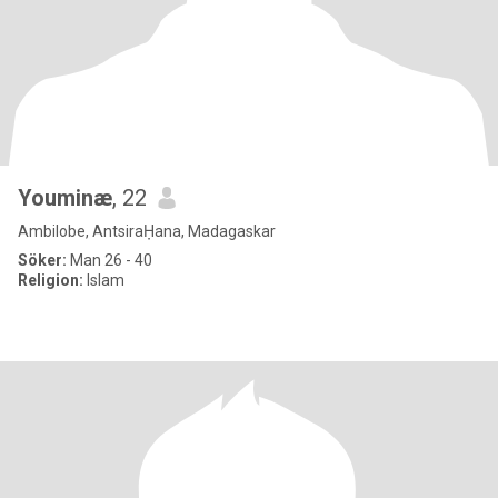
Youminæ
, 22
Ambilobe, AntsiraḤana, Madagaskar
Söker:
Man 26 - 40
Religion:
Islam