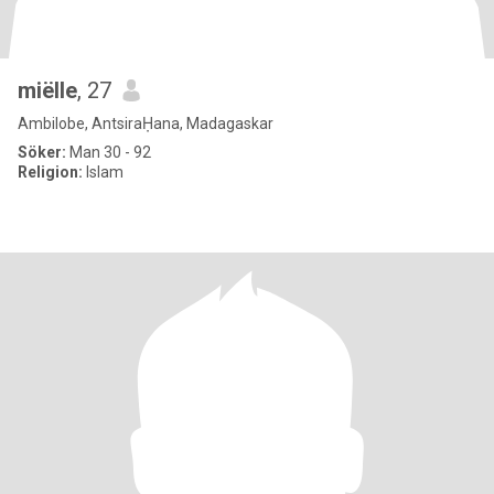
miëlle
, 27
Ambilobe, AntsiraḤana, Madagaskar
Söker:
Man 30 - 92
Religion:
Islam