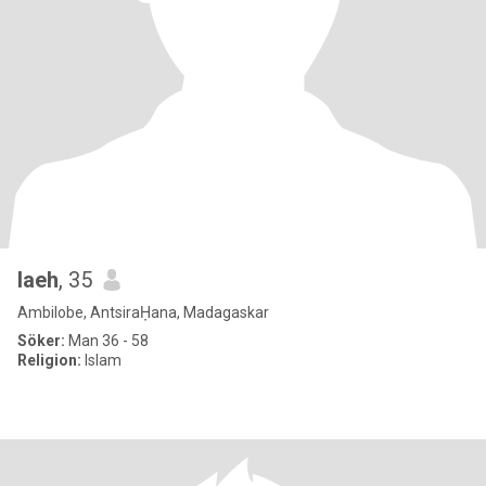
laeh
, 35
Ambilobe, AntsiraḤana, Madagaskar
Söker:
Man 36 - 58
Religion:
Islam