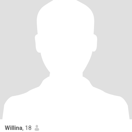
Willina
, 18