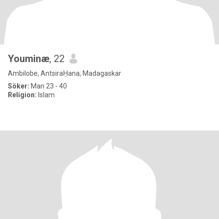
Youminæ
, 22
Ambilobe, AntsiraḤana, Madagaskar
Söker:
Man 23 - 40
Religion:
Islam