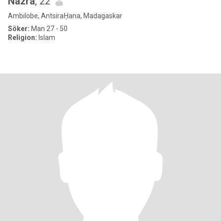
Nazra
, 22
Ambilobe, AntsiraḤana, Madagaskar
Söker:
Man 27 - 50
Religion:
Islam