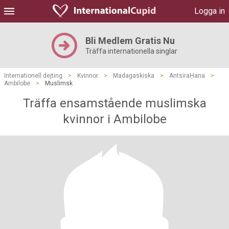
Logga in
Bli Medlem Gratis Nu
Träffa internationella singlar
Internationell dejting
>
Kvinnor
>
Madagaskiska
>
AntsiraḤana
>
Ambilobe
>
Muslimsk
Träffa ensamstående muslimska
kvinnor i Ambilobe