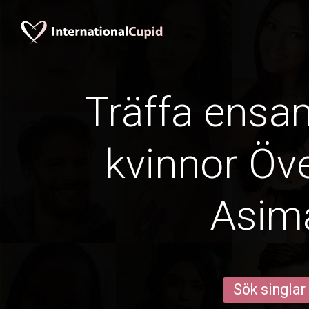
Träffa ens
kvinnor Öve
Asim
Sök singlar