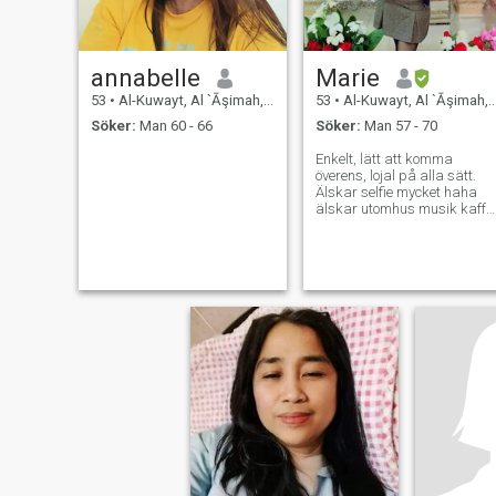
annabelle
Marie
53
•
Al-Kuwayt, Al `Āşimah, Kuwait
53
•
Al-Kuwayt, Al `Āşimah, Kuwait
Söker:
Man 60 - 66
Söker:
Man 57 - 70
Enkelt, lätt att komma
överens, lojal på alla sätt.
Älskar selfie mycket haha
älskar utomhus musik kaffe
och kul. Livet är kort för att
vara ledsen, gör goda
minnen och njut av livets
åktur.