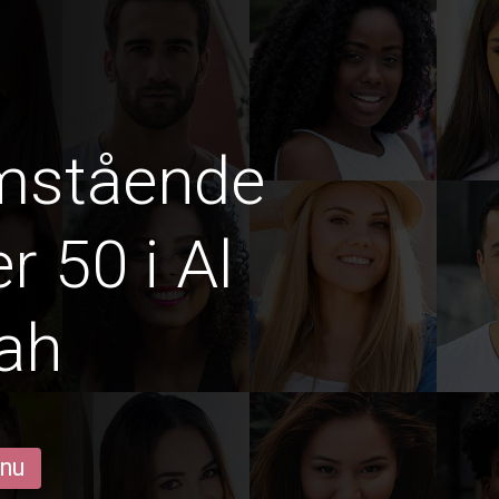
amstående
r 50 i Al
ah
 nu