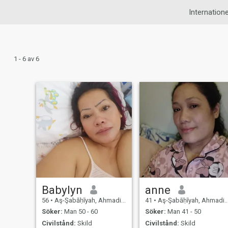
Internatione
1 - 6 av 6
Babylyn
anne
56
•
Aş-Şabāḥīyah, Ahmadi, Kuwait
41
•
Aş-Şabāḥīyah, Ahmadi, Kuwait
Söker:
Man 50 - 60
Söker:
Man 41 - 50
Civilstånd:
Skild
Civilstånd:
Skild