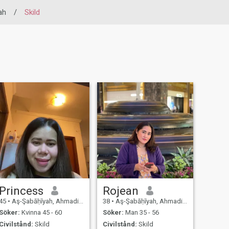
ah
/
Skild
Princess
Rojean
45
•
Aş-Şabāḥīyah, Ahmadi, Kuwait
38
•
Aş-Şabāḥīyah, Ahmadi, Kuwait
Söker:
Kvinna 45 - 60
Söker:
Man 35 - 56
Civilstånd:
Skild
Civilstånd:
Skild