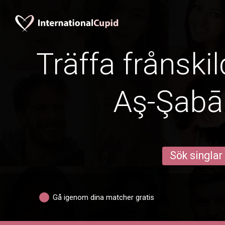
Träffa frånskil
Aş-Şabā
Sök singlar
Gå igenom dina matcher gratis