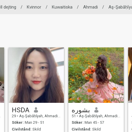
ll dejting
/
Kvinnor
/
Kuwaitiska
/
Ahmadi
/
Aş-Şabāḥīy
HSDA
بشوره
29
•
Aş-Şabāḥīyah, Ahmadi, Kuwait
51
•
Aş-Şabāḥīyah, Ahmadi, Kuwait
Söker:
Man 29 - 51
Söker:
Man 45 - 57
Civilstånd:
Skild
Civilstånd:
Skild