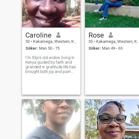
Caroline
Rose
53
•
Kakamega, Western, Kenya
53
•
Kakamega, Western, Kenya
Söker:
Man 50 - 75
Söker:
Man 49 - 65
I'm 53yrs old widow living in
Kenya guided by faith and
granded in gratitude.life has
brought both joy and pain
but through it all God has
remained my strength and
foundation. I enjoy the simple
blessings, cooking from