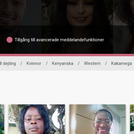
Tillgång till avancerade meddelandefunktioner
l dejting
/
Kvinnor
/
Kenyanska
/
Western
/
Kakamega