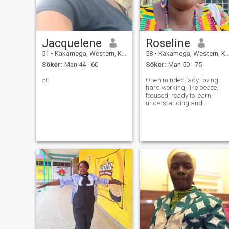
Jacquelene
Roseline
51
•
Kakamega, Western, Kenya
58
•
Kakamega, Western, Kenya
Söker:
Man 44 - 60
Söker:
Man 50 - 75
50
Open minded lady, loving,
hard working, like peace,
focused, ready to learn,
understanding and
outgoing.