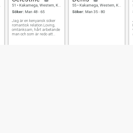
51
•
Kakamega, Western, Kenya
55
•
Kakamega, Western, Kenya
Söker:
Man 48 - 65
Söker:
Man 35 - 80
Jag är en kenyansk söker
romantisk relation.Loving,
omtänksam, hårt arbetande
man och som är redo att
älska mig med mina
kids.someone förståelse,
ärlig och respektfull
Carolyne
Agnes
51
•
Kakamega, Western, Kenya
52
•
Kakamega, Western, Kenya