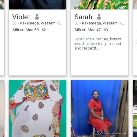
Violet
Sarah
53
•
Kakamega, Western, Kenya
53
•
Kakamega, Western, Kenya
Söker:
Man 50 - 62
Söker:
Man 47 - 63
I am Sarah. Mature, honest,
loyal,hardworking, focused
and respectful