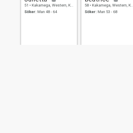
51
•
Kakamega, Western, Kenya
58
•
Kakamega, Western, Kenya
Söker:
Man 48 - 64
Söker:
Man 53 - 68
Rebbeca
purity
51
•
Kakamega, Western, Kenya
58
•
Kakamega, Western, Kenya