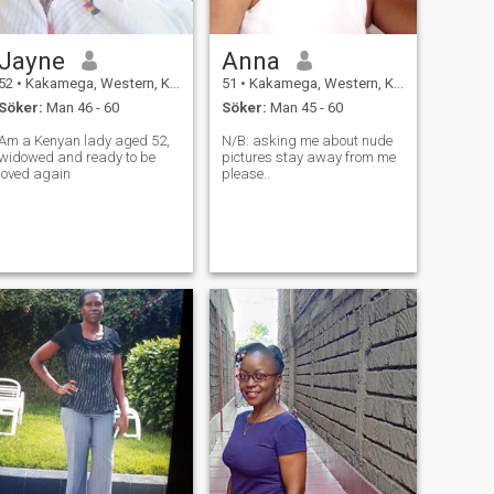
Jayne
Anna
52
•
Kakamega, Western, Kenya
51
•
Kakamega, Western, Kenya
Söker:
Man 46 - 60
Söker:
Man 45 - 60
Am a Kenyan lady aged 52,
N/B: asking me about nude
widowed and ready to be
pictures stay away from me
loved again
please..