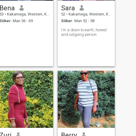
Bena
Sara
53
•
Kakamega, Western, Kenya
52
•
Kakamega, Western, Kenya
Söker:
Man 56 - 69
Söker:
Man 52 - 58
I'm a down to earth, honest
and outgoing person.
Zuri
Berry