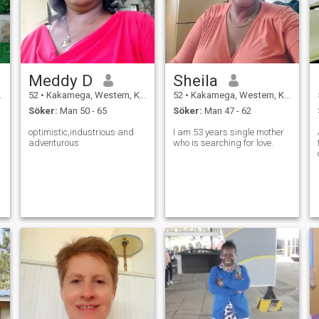
Meddy D
Sheila
52
•
Kakamega, Western, Kenya
52
•
Kakamega, Western, Kenya
Söker:
Man 50 - 65
Söker:
Man 47 - 62
optimistic,industrious and
I am 53 years single mother
adventurous
who is searching for love.