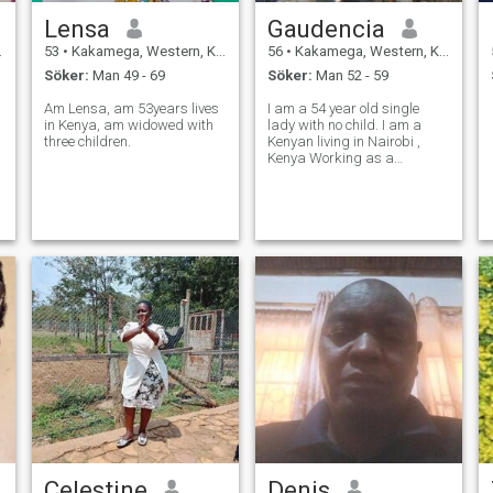
Lensa
Gaudencia
53
•
Kakamega, Western, Kenya
56
•
Kakamega, Western, Kenya
Söker:
Man 49 - 69
Söker:
Man 52 - 59
Am Lensa, am 53years lives
I am a 54 year old single
in Kenya, am widowed with
lady with no child. I am a
three children.
Kenyan living in Nairobi ,
Kenya Working as a
Secretary and University of
Nairobi, Kenya
Celestine
Denis