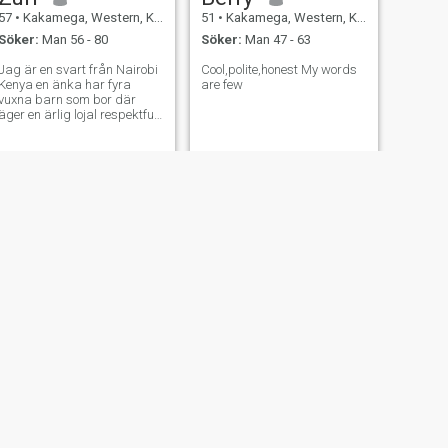
57
•
Kakamega, Western, Kenya
51
•
Kakamega, Western, Kenya
Söker:
Man 56 - 80
Söker:
Man 47 - 63
Jag är en svart från Nairobi
Cool,polite,honest My words
Kenya en änka har fyra
are few
vuxna barn som bor där
äger en ärlig lojal respektfull
Person drama gratis en bra
lyssnare.lm söker samma.
NÄSTA
Naomi
56
•
Kakamega, Western, Kenya