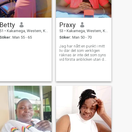
Betty
Praxy
51
•
Kakamega, Western, Kenya
53
•
Kakamega, Western, Kenya
Söker:
Man 55 - 65
Söker:
Man 50 - 70
Jag har nått en punkt i mitt
liv där det som verkligen
räknas är inte det som syns
vid första anblicken utan det
som känns djupt i hjärtat.