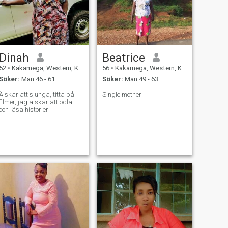
Dinah
Beatrice
52
•
Kakamega, Western, Kenya
56
•
Kakamega, Western, Kenya
Söker:
Man 46 - 61
Söker:
Man 49 - 63
Älskar att sjunga, titta på
Single mother
filmer, jag älskar att odla
och läsa historier