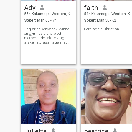
Ady
faith
55
•
Kakamega, Western, Kenya
54
•
Kakamega, Western, Kenya
Söker:
Man 65 - 74
Söker:
Man 50 - 62
Jag är en kenyansk kvinna;
Born again Christian
en gymnasielärare och
motiverande talare. Jag
älskar att läsa, laga mat,
resa och ge tonåringar kraft
Julietta
beatrice