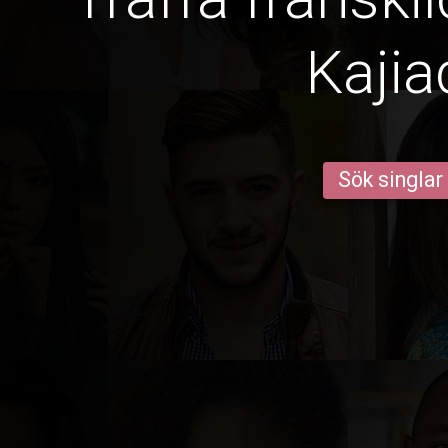
Kajia
Sök singlar