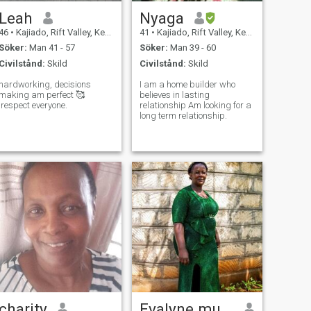
Leah
Nyaga
46
•
Kajiado, Rift Valley, Kenya
41
•
Kajiado, Rift Valley, Kenya
Söker:
Man 41 - 57
Söker:
Man 39 - 60
Civilstånd:
Skild
Civilstånd:
Skild
hardworking, decisions
I am a home builder who
making am perfect 🥰
believes in lasting
.respect everyone.
relationship Am looking for a
long term relationship.
charity
Evalyne muthoni Thuita