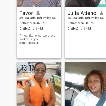
Favor
Julia Atieno
39
•
Kajiado, Rift Valley, Kenya
45
•
Kajiado, Rift Valley, Kenya
Söker:
Man 46 - 79
Söker:
Man 50 - 75
Civilstånd:
Skild
Civilstånd:
Skild
I'm gentle, honest ,very loyal
and I'm a good
communicator.