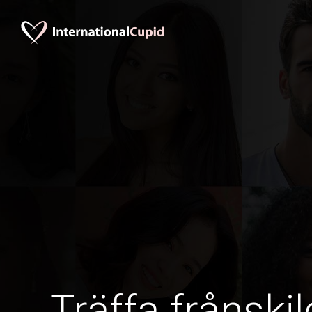
Träffa frånskil