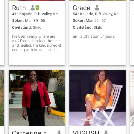
Ruth
Grace
43
•
Kajiado, Rift Valley, Kenya
54
•
Kajiado, Rift Valley, Kenya
Söker:
Man 39 - 55
Söker:
Man 55 - 67
Civilstånd:
Skild
Civilstånd:
Skild
I've been ready, where are
am. a Christian 54 years
you? Please be older than me
and healed. I'm kinda tired of
dealing with broken people. I
want to enjoy love with you.
I'm driven, ambitious and
practical. I know my place in
a man's life, and I take leads
comfortably. I wa
Catherine njeru
VUGUSH