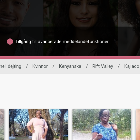
Tillgång till avancerade meddelandefunktioner
nell dejting
/
Kvinnor
/
Kenyanska
/
Rift Valley
/
Kajiado