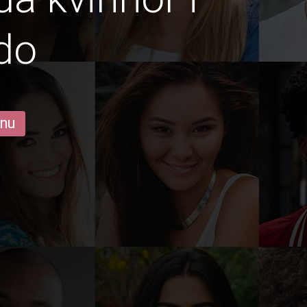
do
 nu