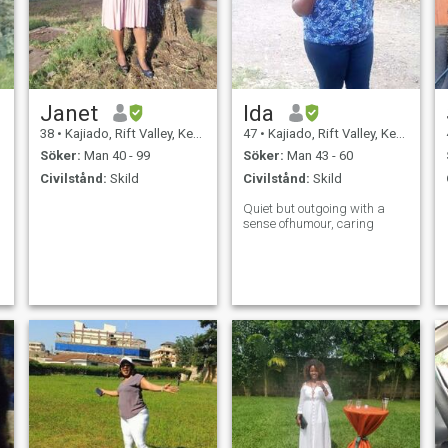
Janet
Ida
38
•
Kajiado, Rift Valley, Kenya
47
•
Kajiado, Rift Valley, Kenya
Söker:
Man 40 - 99
Söker:
Man 43 - 60
Civilstånd:
Skild
Civilstånd:
Skild
Quiet but outgoing with a
sense ofhumour, caring