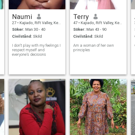
Naumi
Terry
27
•
Kajiado, Rift Valley, Kenya
47
•
Kajiado, Rift Valley, Kenya
Söker:
Man 30 - 40
Söker:
Man 43 - 90
Civilstånd:
Skild
Civilstånd:
Skild
I don't play with my feelings I
Am a woman of her own
respect myself and
principles
everyone's decisions