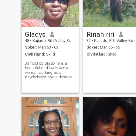
Gladys
Rinah riri
48
•
Kajiado, Rift Valley, Kenya
32
•
Kajiado, Rift Valley, Kenya
Söker:
Man 53 - 63
Söker:
Man 36 - 55
Civilstånd:
Skild
Civilstånd:
Skild
Jambo! It’s Glado here, a
beautiful and lovely Kenyan
woman working as a
psychologist and a designer
—two roles that have shaped
me into a compassionate,
patient, and understanding
person. Walking with people
in their different life
situations and des