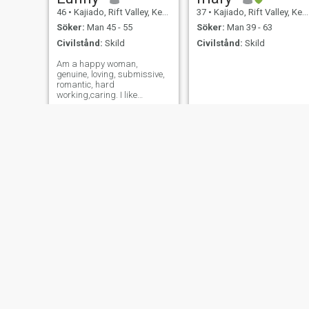
46
•
Kajiado, Rift Valley, Kenya
37
•
Kajiado, Rift Valley, Kenya
Söker:
Man 45 - 55
Söker:
Man 39 - 63
Civilstånd:
Skild
Civilstånd:
Skild
Am a happy woman,
genuine, loving, submissive,
romantic, hard
working,caring. I like
attention and I always give it
back.
reeny mso
Sarah
27
•
Kajiado, Rift Valley, Kenya
37
•
Kajiado, Rift Valley, Kenya