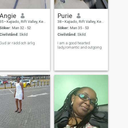
Angie
Purie
35
•
Kajiado, Rift Valley, Kenya
38
•
Kajiado, Rift Valley, Kenya
Söker:
Man 32 - 52
Söker:
Man 35 - 53
Civilstånd:
Skild
Civilstånd:
Skild
Gud är rädd och ärlig
I am a good hearted
lady,romantic and outgoing