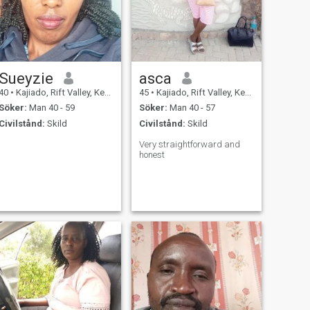
Sueyzie
asca
40
•
Kajiado, Rift Valley, Kenya
45
•
Kajiado, Rift Valley, Kenya
Söker:
Man 40 - 59
Söker:
Man 40 - 57
Civilstånd:
Skild
Civilstånd:
Skild
Very straightforward and
honest