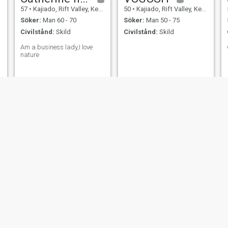
57
•
Kajiado, Rift Valley, Kenya
50
•
Kajiado, Rift Valley, Kenya
Söker:
Man 60 - 70
Söker:
Man 50 - 75
Civilstånd:
Skild
Civilstånd:
Skild
Am a business lady,I love
nature
Bella
mary
38
•
Kajiado, Rift Valley, Kenya
58
•
Kajiado, Rift Valley, Kenya