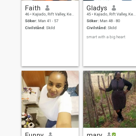
Faith
Gladys
46
•
Kajiado, Rift Valley, Kenya
45
•
Kajiado, Rift Valley, Kenya
Söker:
Man 41 - 57
Söker:
Man 48 - 80
Civilstånd:
Skild
Civilstånd:
Skild
smart with a big heart
Eunny
mary