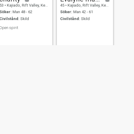
53
•
Kajiado, Rift Valley, Kenya
45
•
Kajiado, Rift Valley, Kenya
Söker:
Man 48 - 62
Söker:
Man 42 - 61
Civilstånd:
Skild
Civilstånd:
Skild
Open spirit
NÄSTA
EVERLYNE
37
•
Kajiado, Rift Valley, Kenya