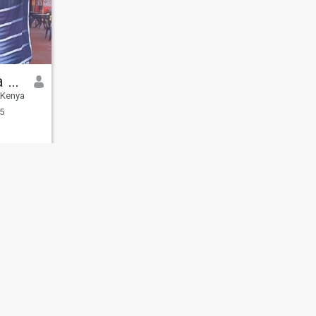
Nabukeera safinah
, Kenya
5
ngsäkerhet
Sajtkarta
Gemensamma Riktlinjer
107, USA, reg. number 5529030.