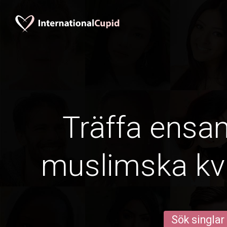
Träffa ens
muslimska kvin
Sök singlar