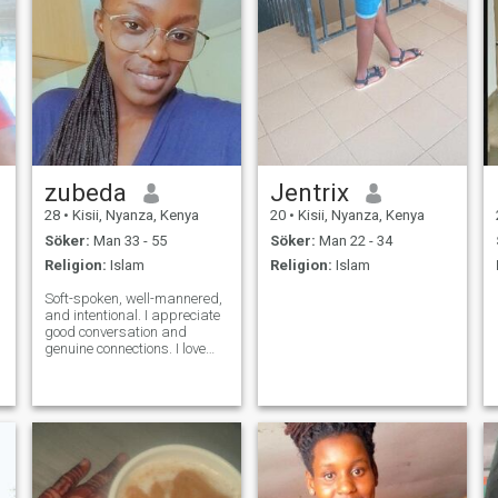
zubeda
Jentrix
28
•
Kisii, Nyanza, Kenya
20
•
Kisii, Nyanza, Kenya
Söker:
Man 33 - 55
Söker:
Man 22 - 34
Religion:
Islam
Religion:
Islam
Soft-spoken, well-mannered,
and intentional. I appreciate
good conversation and
genuine connections. I love
balance in life,good
music,night out or indoor
activities,movies.