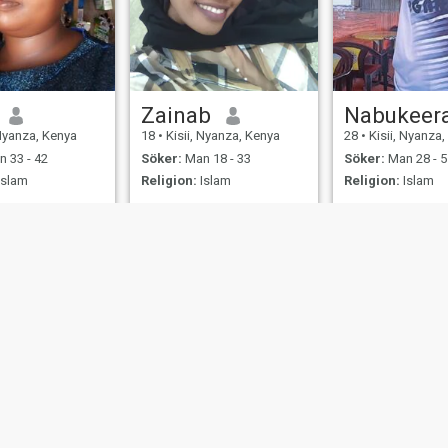
Zainab
 Nyanza, Kenya
18
•
Kisii, Nyanza, Kenya
28
•
Kisii, Nyanza
 33 - 42
Söker:
Man 18 - 33
Söker:
Man 28 - 5
Islam
Religion:
Islam
Religion:
Islam
er
Användarvillkor
Återbetalningspolicy
Integritetspolicy
Cookiepolicy
Dejti
IL MIL, INC. located at 200 Townsend St., Unit 43, San Francisco CA 94