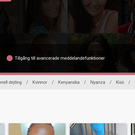
Tillgång till avancerade meddelandefunktioner
nell dejting
/
Kvinnor
/
Kenyanska
/
Nyanza
/
Kisii
/