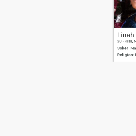
Linah
30
•
Kisii,
Söker:
Man
Religion:
Om oss
Kontakta oss
Framgångsberättels
This website is operated by D