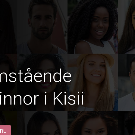
amstående
nor i Kisii
 nu