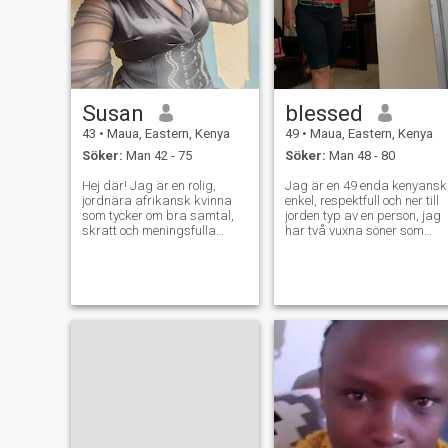
Susan
blessed
43
•
Maua, Eastern, Kenya
49
•
Maua, Eastern, Kenya
Söker:
Man 42 - 75
Söker:
Man 48 - 80
Hej där! Jag är en rolig,
Jag är en 49 enda kenyansk
jordnära afrikansk kvinna
enkel, respektfull och ner till
som tycker om bra samtal,
jorden typ av en person, jag
skratt och meningsfulla
har två vuxna söner som
kontakter. Jag brinner för
lever på egen hand, jag är
familj, kultur och personlig
den jag är och aldrig låtsas
utveckling. Oavsett om jag
vara vad som inte är, är
dansar till Afrobeats, provar
kung av spontana och små
nya recept eller njuter av
saker gör mig lycklig, jag
naturen, älskar jag att
gillar trädgårdsarbete, hem
omfamna livet med glädje
förbättring och jag gillar att
och positivitet.
vara inomhus de flesta av
tiden men.är här letar efter
någon att spendera mitt liv
med, kommer inte att be om
någons pengar och kommer
inte att skicka nakenbilder
med en anständig kvinna