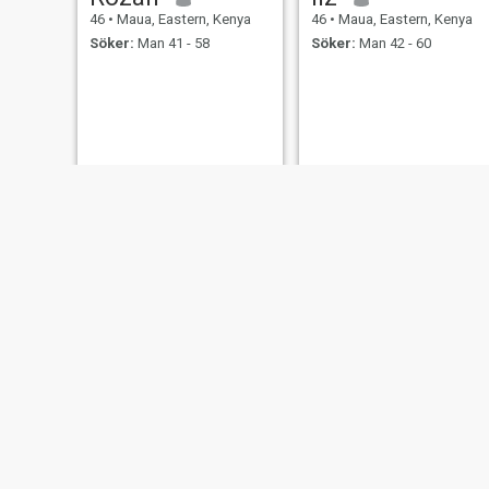
46
•
Maua, Eastern, Kenya
46
•
Maua, Eastern, Kenya
Söker:
Man 41 - 58
Söker:
Man 42 - 60
Cannisha
Gladys
42
•
Maua, Eastern, Kenya
41
•
Maua, Eastern, Kenya