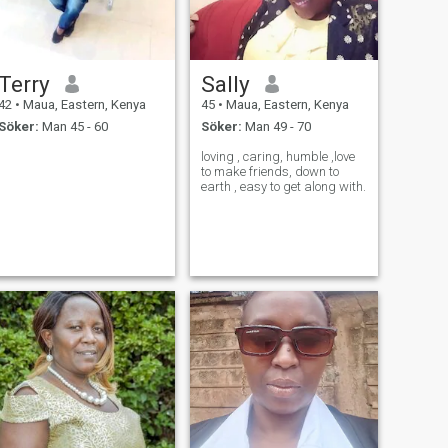
Terry
Sally
42
•
Maua, Eastern, Kenya
45
•
Maua, Eastern, Kenya
Söker:
Man 45 - 60
Söker:
Man 49 - 70
loving , caring, humble ,love
to make friends, down to
earth , easy to get along with.