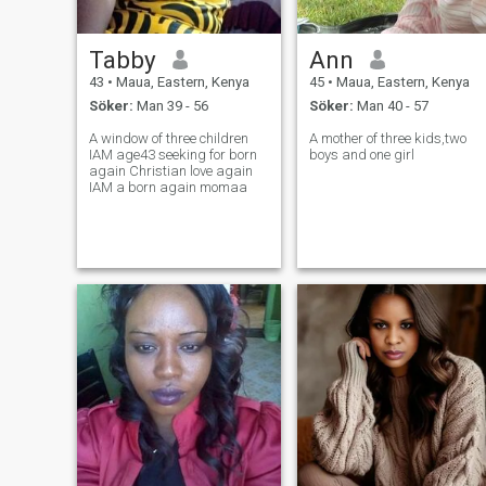
Tabby
Ann
43
•
Maua, Eastern, Kenya
45
•
Maua, Eastern, Kenya
Söker:
Man 39 - 56
Söker:
Man 40 - 57
A window of three children
A mother of three kids,two
IAM age43 seeking for born
boys and one girl
again Christian love again
IAM a born again momaa