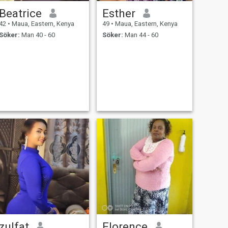
Beatrice
Esther
42
•
Maua, Eastern, Kenya
49
•
Maua, Eastern, Kenya
Söker:
Man 40 - 60
Söker:
Man 44 - 60
zulfat
Florence