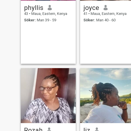
phyllis
joyce
43
•
Maua, Eastern, Kenya
41
•
Maua, Eastern, Kenya
Söker:
Man 39 - 59
Söker:
Man 40 - 60
Rozah
liz