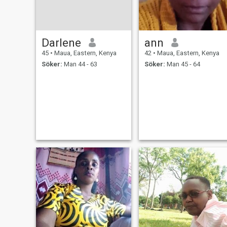
och inte heller jag kommer
inte att svara på mycket
unga killar min sons ålder,
alla mina bilder är mindre
än en månad gamla och det
Darlene
ann
kan bevisas genom ett
videosamtal.
45
•
Maua, Eastern, Kenya
42
•
Maua, Eastern, Kenya
Söker:
Man 44 - 63
Söker:
Man 45 - 64