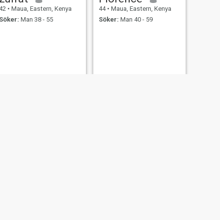
42
•
Maua, Eastern, Kenya
44
•
Maua, Eastern, Kenya
Söker:
Man 38 - 55
Söker:
Man 40 - 59
NÄSTA
Leah
44
•
Maua, Eastern, Kenya