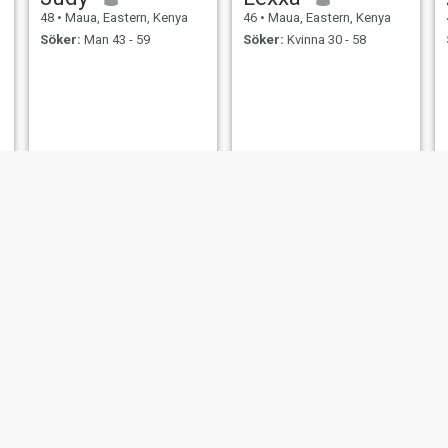
48
•
Maua, Eastern, Kenya
46
•
Maua, Eastern, Kenya
Söker:
Man 43 - 59
Söker:
Kvinna 30 - 58
rachel
risper
44
•
Maua, Eastern, Kenya
47
•
Maua, Eastern, Kenya