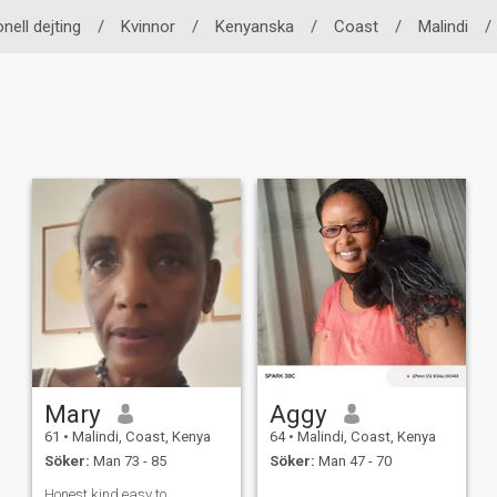
onell dejting
/
Kvinnor
/
Kenyanska
/
Coast
/
Malindi
/
Mary
Aggy
61
•
Malindi, Coast, Kenya
64
•
Malindi, Coast, Kenya
Söker:
Man 73 - 85
Söker:
Man 47 - 70
Honest kind easy to