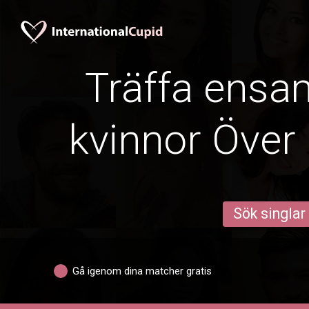
Träffa ens
kvinnor Över 
Sök singlar
Gå igenom dina matcher gratis