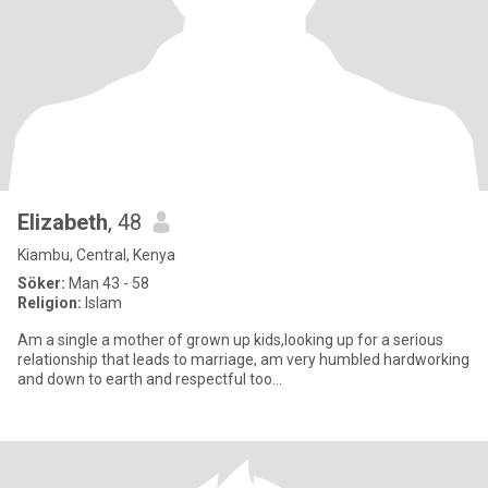
Elizabeth
, 48
Kiambu, Central, Kenya
Söker:
Man 43 - 58
Religion:
Islam
Am a single a mother of grown up kids,looking up for a serious
relationship that leads to marriage, am very humbled hardworking
and down to earth and respectful too...