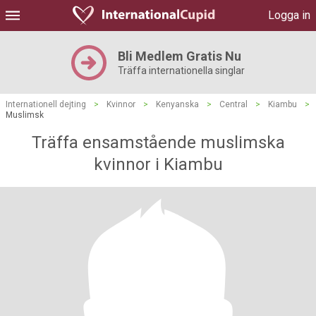
Logga in
Bli Medlem Gratis Nu
Träffa internationella singlar
Internationell dejting
>
Kvinnor
>
Kenyanska
>
Central
>
Kiambu
>
Muslimsk
Träffa ensamstående muslimska
kvinnor i Kiambu