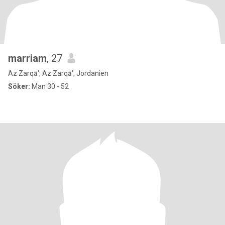
marriam
, 27
Az Zarqā', Az Zarqā', Jordanien
Söker:
Man 30 - 52