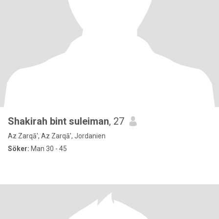
Shakirah bint suleiman
, 27
Az Zarqā', Az Zarqā', Jordanien
Söker:
Man 30 - 45