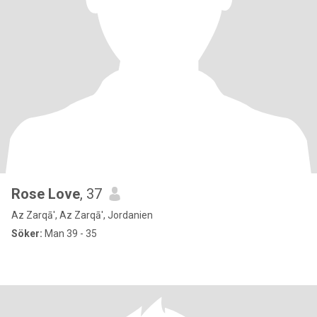
Rose Love
, 37
Az Zarqā', Az Zarqā', Jordanien
Söker:
Man 39 - 35