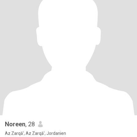
Noreen
, 28
Az Zarqā', Az Zarqā', Jordanien