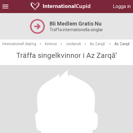
Logga in
Bli Medlem Gratis Nu
Träffa internationella singlar
Internationell dejting
>
Kvinnor
>
Jordansk
>
Az Zarqā'
>
Az Zarqā'
Träffa singelkvinnor i Az Zarqā'