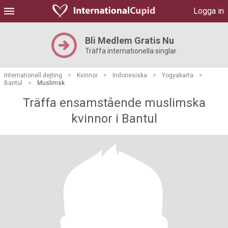
Logga in
Bli Medlem Gratis Nu
Träffa internationella singlar
Internationell dejting
>
Kvinnor
>
Indonesiska
>
Yogyakarta
>
Bantul
>
Muslimsk
Träffa ensamstående muslimska
kvinnor i Bantul