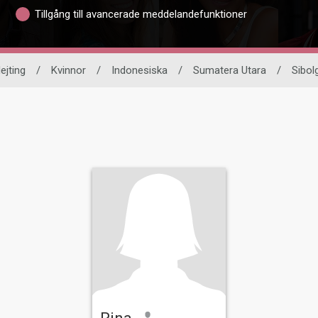
Tillgång till avancerade meddelandefunktioner
ejting
/
Kvinnor
/
Indonesiska
/
Sumatera Utara
/
Sibol
Rina