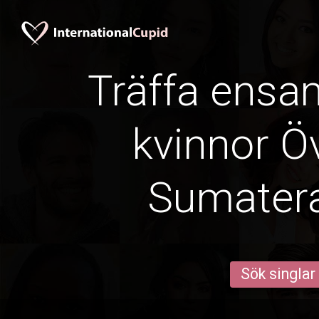
Träffa ens
kvinnor Öv
Sumater
Sök singlar