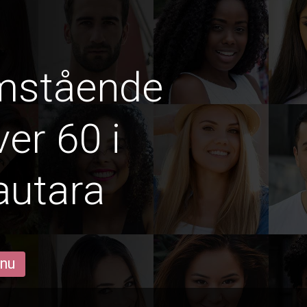
amstående
er 60 i
autara
 nu