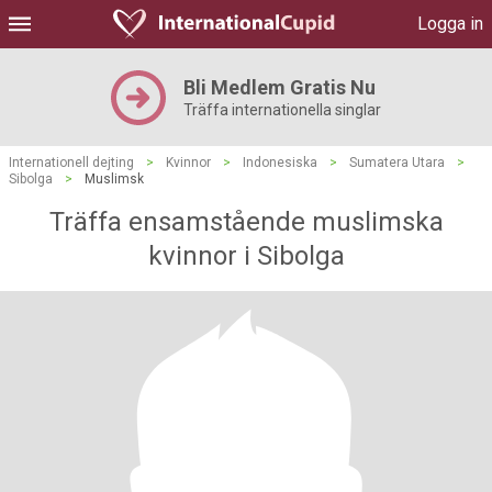
Logga in
Bli Medlem Gratis Nu
Träffa internationella singlar
Internationell dejting
>
Kvinnor
>
Indonesiska
>
Sumatera Utara
>
Sibolga
>
Muslimsk
Träffa ensamstående muslimska
kvinnor i Sibolga