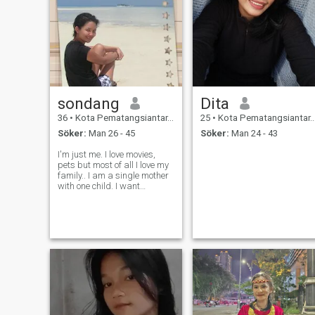
sondang
Dita
36
•
Kota Pematangsiantar, Sumatera Utara, Indonesien
25
•
Kota Pematangsiantar, Sumatera Utara, Indonesien
Söker:
Man 26 - 45
Söker:
Man 24 - 43
I'm just me. I love movies,
pets but most of all I love my
family.. I am a single mother
with one child. I want
someone who can accept me
as who i am that means
including my kid. I have no
time to play around with you.
I know what i want, so make
su