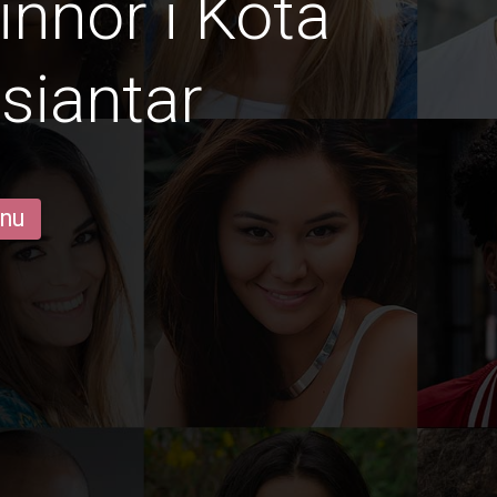
innor i Kota
siantar
 nu