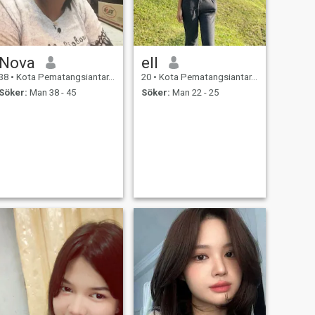
Nova
ell
38
•
Kota Pematangsiantar, Sumatera Utara, Indonesien
20
•
Kota Pematangsiantar, Sumatera Utara, Indonesien
Söker:
Man 38 - 45
Söker:
Man 22 - 25