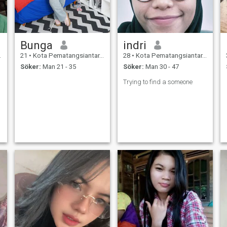
Bunga
indri
21
•
Kota Pematangsiantar, Sumatera Utara, Indonesien
28
•
Kota Pematangsiantar, Sumatera Utara, Indonesien
Söker:
Man 21 - 35
Söker:
Man 30 - 47
Trying to find a someone