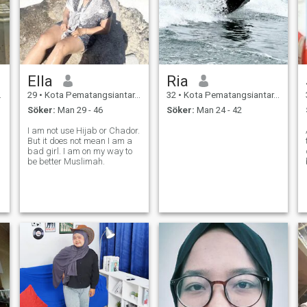
Ella
Ria
29
•
Kota Pematangsiantar, Sumatera Utara, Indonesien
32
•
Kota Pematangsiantar, Sumatera Utara, Indonesien
Söker:
Man 29 - 46
Söker:
Man 24 - 42
I am not use Hijab or Chador.
But it does not mean I am a
bad girl. I am on my way to
be better Muslimah.