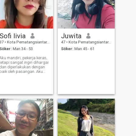
Sofi livia
Juwita
37
•
Kota Pematangsiantar, Sumatera Utara, Indonesien
47
•
Kota Pematangsiantar, Sumatera Utara, Indonesien
Söker:
Man 34 - 53
Söker:
Man 45 - 61
Aku mandiri, pekerja keras,
tetapi sangat ingin dihargai
dan diperlakukan dengan
baik oleh pasangan. Aku
penyayang dan penyabar.