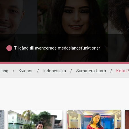
Tillgång till avancerade meddelandefunktioner
jting
/
Kvinnor
/
Indonesiska
/
Sumatera Utara
/
Kota 