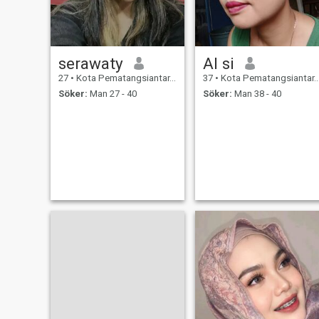
serawaty
Al si
27
•
Kota Pematangsiantar, Sumatera Utara, Indonesien
37
•
Kota Pematangsiantar, Sumatera Utara, Indonesien
Söker:
Man 27 - 40
Söker:
Man 38 - 40