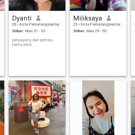
Dyanti
Miliksaya
28
•
Kota Pematangsiantar, Sumatera Utara, Indonesien
25
•
Kota Pematangsiantar, Sumatera Utara, Indonesien
Söker:
Man 31 - 35
Söker:
Man 29 - 50
penyayang dan pemalu
sama setia