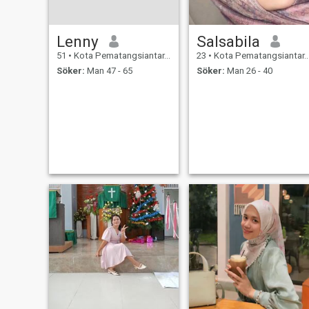
Lenny
Salsabila
51
•
Kota Pematangsiantar, Sumatera Utara, Indonesien
23
•
Kota Pematangsiantar, Sumatera Utara, Indonesien
Söker:
Man 47 - 65
Söker:
Man 26 - 40