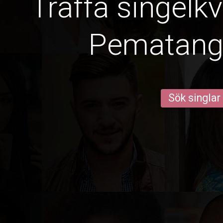
Träffa singelkv
Pematang
Sök singlar