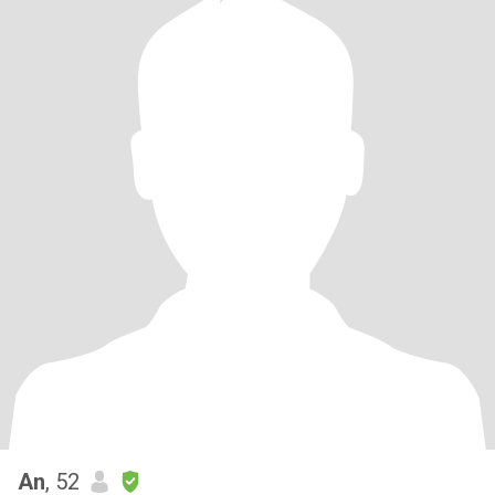
An
, 52