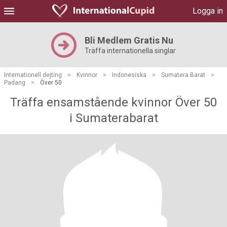
Logga in
Bli Medlem Gratis Nu
Träffa internationella singlar
Internationell dejting
>
Kvinnor
>
Indonesiska
>
Sumatera Barat
>
Padang
>
Över 50
Träffa ensamstående kvinnor Över 50
i Sumaterabarat