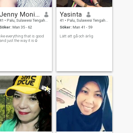
Jenny Moningka
Yasinta
41
•
Palu, Sulawesi Tengah, Indonesien
41
•
Palu, Sulawesi Tengah, Indonesien
Söker:
Man 35 - 62
Söker:
Man 41 - 59
like everything that is good
Lätt att gå och ärlig
and just the way it is☺️