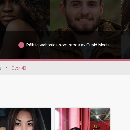
Pålitlig webbsida som stöds av Cupid Media
u
/
Över 40