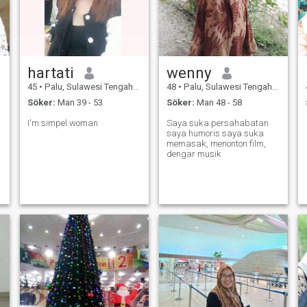
hartati
wenny
45
•
Palu, Sulawesi Tengah, Indonesien
48
•
Palu, Sulawesi Tengah, Indonesien
Söker:
Man 39 - 53
Söker:
Man 48 - 58
I'm simpel woman
Saya suka persahabatan
saya humoris saya suka
memasak, menonton film,
dengar musik