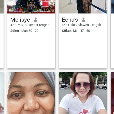
Melisye
Echa's
47
•
Palu, Sulawesi Tengah, Indonesien
46
•
Palu, Sulawesi Tengah, Indonesien
Söker:
Man 50 - 70
Söker:
Man 47 - 50