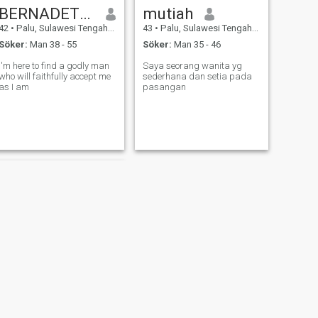
BERNADETHA
mutiah
42
•
Palu, Sulawesi Tengah, Indonesien
43
•
Palu, Sulawesi Tengah, Indonesien
Söker:
Man 38 - 55
Söker:
Man 35 - 46
I'm here to find a godly man
Saya seorang wanita yg
who will faithfully accept me
sederhana dan setia pada
as I am
pasangan
NÄSTA
febriani