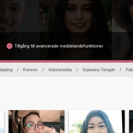
Tillgång till avancerade meddelandefunktioner
 dejting
/
Kvinnor
/
Indonesiska
/
Sulawesi Tengah
/
Pal