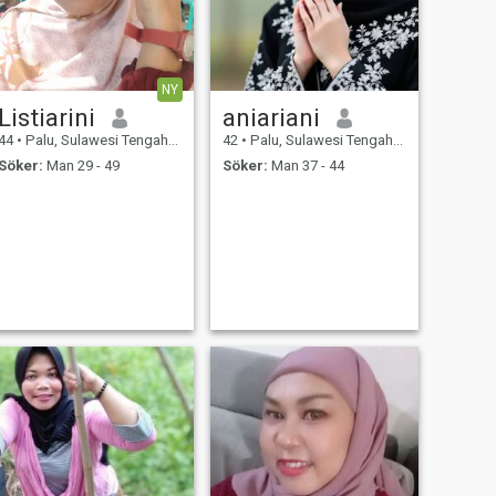
NY
Listiarini
aniariani
44
•
Palu, Sulawesi Tengah, Indonesien
42
•
Palu, Sulawesi Tengah, Indonesien
Söker:
Man 29 - 49
Söker:
Man 37 - 44