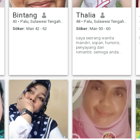
Bintang
Thalia
43
•
Palu, Sulawesi Tengah, Indonesien
48
•
Palu, Sulawesi Tengah, Indonesien
Söker:
Man 42 - 62
Söker:
Man 50 - 60
saya seorang wanita
mandiri, sopan, humoris,
penyayang dan
romantis..semoga anda
mau berkenalan dengan
saya