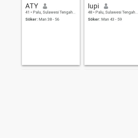
ATY
lupi
41
•
Palu, Sulawesi Tengah, Indonesien
48
•
Palu, Sulawesi Tengah, Indonesien
Söker:
Man 38 - 56
Söker:
Man 43 - 59
TITIDWI
Salawati