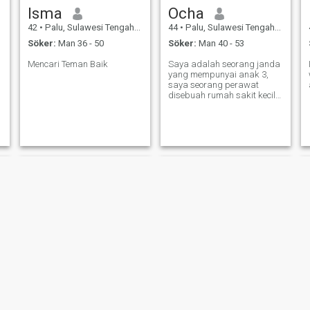
Isma
Ocha
42
•
Palu, Sulawesi Tengah, Indonesien
44
•
Palu, Sulawesi Tengah, Indonesien
Söker:
Man 36 - 50
Söker:
Man 40 - 53
Mencari Teman Baik
Saya adalah seorang janda
yang mempunyai anak 3,
saya seorang perawat
disebuah rumah sakit kecil
yang jauh dari kota besar
yaitu disebuah desa, setiap
hari kesibukan saya
merawat orang sakit.
NY
NY
Rini
Rini