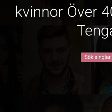
kvinnor Över 4
Teng
Sök singlar