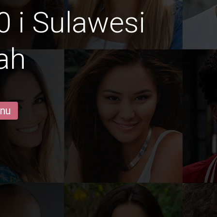
0 i Sulawesi
ah
 nu