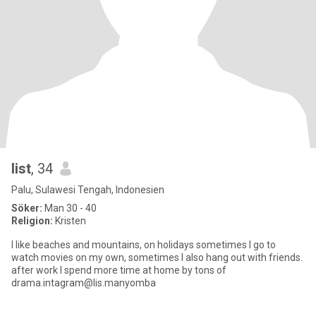
list
, 34
Palu, Sulawesi Tengah, Indonesien
Söker:
Man 30 - 40
Religion:
Kristen
I like beaches and mountains, on holidays sometimes I go to
watch movies on my own, sometimes I also hang out with friends.
after work I spend more time at home by tons of
drama.intagram@lis.manyomba