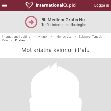
Logga in
Bli Medlem Gratis Nu
Träffa internationella singlar
Internationell dejting
>
Kvinnor
>
Indonesiska
>
Sulawesi Tengah
>
Palu
>
Kristen
Möt kristna kvinnor i Palu