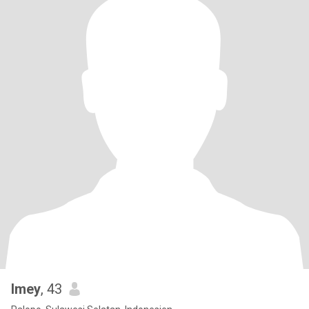
Imey
, 43