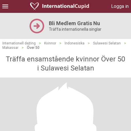
Logga in
Bli Medlem Gratis Nu
Träffa internationella singlar
Internationell dejting
>
Kvinnor
>
Indonesiska
>
Sulawesi Selatan
>
Makassar
>
Över 50
Träffa ensamstående kvinnor Över 50
i Sulawesi Selatan