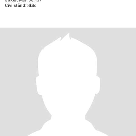
Söker:
Man 50 - 67
Civilstånd:
Skild