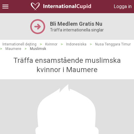
Logga in
Bli Medlem Gratis Nu
Träffa internationella singlar
Internationell dejting
>
Kvinnor
>
Indonesiska
>
Nusa Tenggara Timur
>
Maumere
>
Muslimsk
Träffa ensamstående muslimska
kvinnor i Maumere