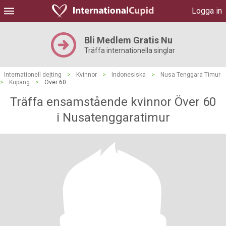
Logga in
Bli Medlem Gratis Nu
Träffa internationella singlar
Internationell dejting
>
Kvinnor
>
Indonesiska
>
Nusa Tenggara Timur
>
Kupang
>
Över 60
Träffa ensamstående kvinnor Över 60
i Nusatenggaratimur