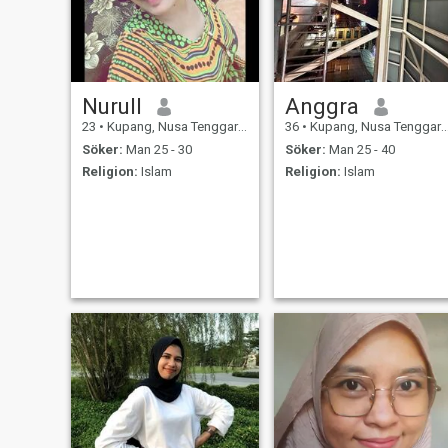
Nurull
Anggra
23
•
Kupang, Nusa Tenggara Timur, Indonesien
36
•
Kupang, Nusa Tenggara Timur, Indonesien
Söker:
Man 25 - 30
Söker:
Man 25 - 40
Religion:
Islam
Religion:
Islam