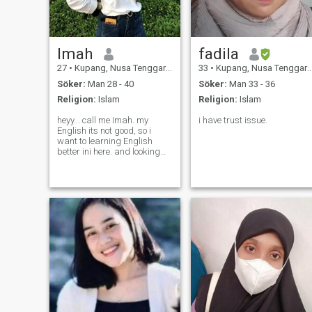
Imah
fadila
27
•
Kupang, Nusa Tenggara Timur, Indonesien
33
•
Kupang, Nusa Tenggara Timur, Indonesien
Söker:
Man 28 - 40
Söker:
Man 33 - 36
Religion:
Islam
Religion:
Islam
heyy... call me Imah. my
i have trust issue.
English its not good, so i
want to learning English
better ini here. and looking
good friend for my Life.