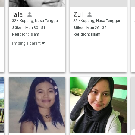
lala
Zul
32
•
Kupang, Nusa Tenggara Timur, Indonesien
22
•
Kupang, Nusa Tenggara Timur, Indonesien
Söker:
Man 30 - 51
Söker:
Man 26 - 35
Religion:
Islam
Religion:
Islam
i'm single parent ❤