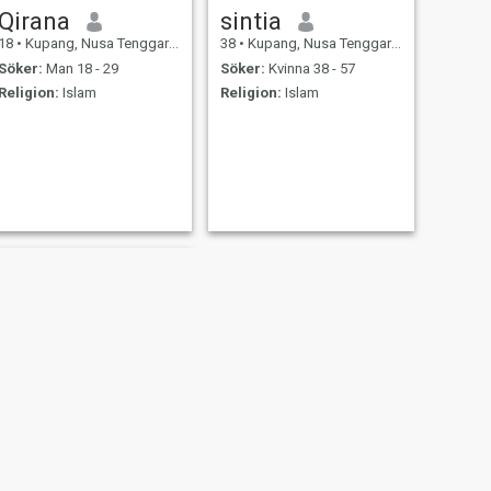
Qirana
sintia
18
•
Kupang, Nusa Tenggara Timur, Indonesien
38
•
Kupang, Nusa Tenggara Timur, Indonesien
Söker:
Man 18 - 29
Söker:
Kvinna 38 - 57
Religion:
Islam
Religion:
Islam
elenawati