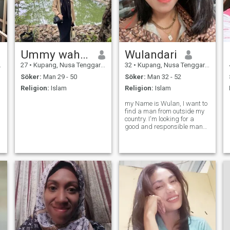
Ummy wahyu ningsih
Wulandari
27
•
Kupang, Nusa Tenggara Timur, Indonesien
32
•
Kupang, Nusa Tenggara Timur, Indonesien
Söker:
Man 29 - 50
Söker:
Man 32 - 52
Religion:
Islam
Religion:
Islam
my Name is Wulan, I want to
find a man from outside my
country. I'm looking for a
good and responsible man
and a serious relationship