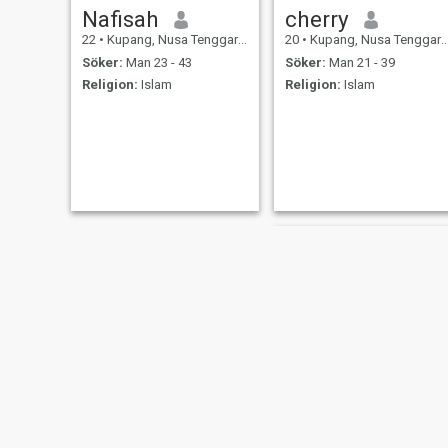
Nafisah
cherry
22
•
Kupang, Nusa Tenggara Timur, Indonesien
20
•
Kupang, Nusa Tenggara Timur, Indonesien
Söker:
Man 23 - 43
Söker:
Man 21 - 39
Religion:
Islam
Religion:
Islam
sza