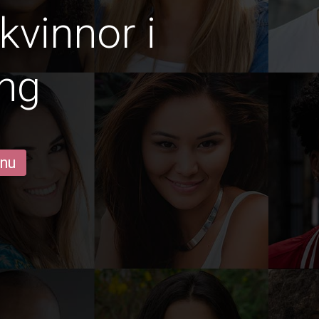
vinnor i
ng
 nu