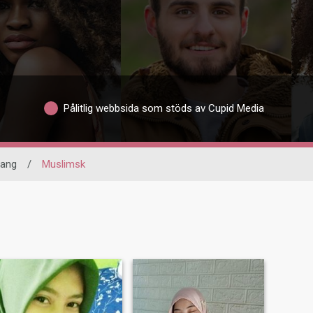
Pålitlig webbsida som stöds av Cupid Media
ang
/
Muslimsk