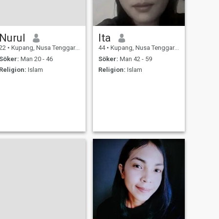
Nurul
Ita
22
•
Kupang, Nusa Tenggara Timur, Indonesien
44
•
Kupang, Nusa Tenggara Timur, Indonesien
Söker:
Man 20 - 46
Söker:
Man 42 - 59
Religion:
Islam
Religion:
Islam