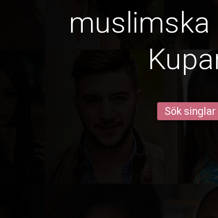
muslimska k
Kupa
Sök singlar