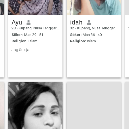
Ayu
idah
28
•
Kupang, Nusa Tenggara Timur, Indonesien
32
•
Kupang, Nusa Tenggara Timur, Indonesien
Söker:
Man 29 - 51
Söker:
Man 36 - 40
Religion:
Islam
Religion:
Islam
Jag är lojal.