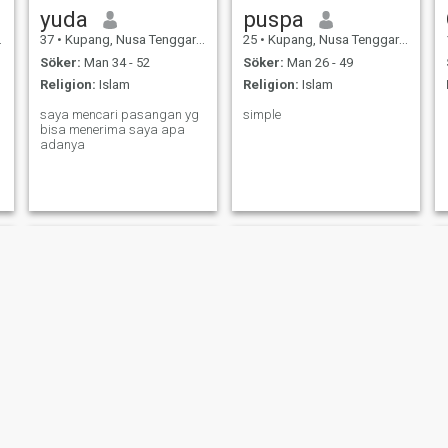
yuda
puspa
37
•
Kupang, Nusa Tenggara Timur, Indonesien
25
•
Kupang, Nusa Tenggara Timur, Indonesien
Söker:
Man 34 - 52
Söker:
Man 26 - 49
Religion:
Islam
Religion:
Islam
saya mencari pasangan yg
simple
bisa menerima saya apa
adanya
Indah
intannafisya