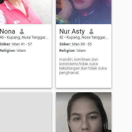
Nona
Nur Asty
46
•
Kupang, Nusa Tenggara Timur, Indonesien
42
•
Kupang, Nusa Tenggara Timur, Indonesien
Söker:
Man 41 - 57
Söker:
Man 38 - 55
Religion:
Islam
Religion:
Islam
mandiri, komitmen dan
konsistensi/tidak suka
kebohongan dan tidak suka
penghianat