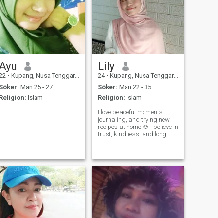
Ayu
Lily
22
•
Kupang, Nusa Tenggara Timur, Indonesien
24
•
Kupang, Nusa Tenggara Timur, Indonesien
Söker:
Man 25 - 27
Söker:
Man 22 - 35
Religion:
Islam
Religion:
Islam
I love peaceful moments,
journaling, and trying new
recipes at home 🍲 I believe in
trust, kindness, and long-
term connections. I’m
cheerful, playful, and I enjoy
joking around to keep the
mood fun. From deep
conversations to random
daily stories, I