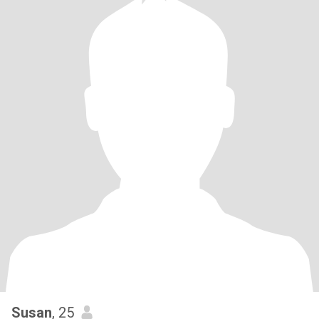
Susan
, 25