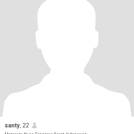
santy
, 22