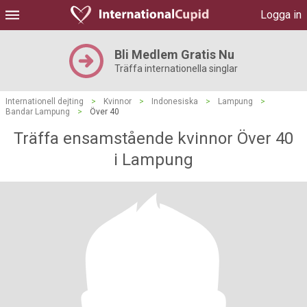
Logga in
Bli Medlem Gratis Nu
Träffa internationella singlar
Internationell dejting
>
Kvinnor
>
Indonesiska
>
Lampung
>
Bandar Lampung
>
Över 40
Träffa ensamstående kvinnor Över 40
i Lampung