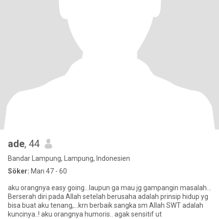
ade
, 44
Bandar Lampung, Lampung, Indonesien
Söker:
Man 47 - 60
aku orangnya easy going...laupun ga mau jg gampangin masalah...
Berserah diri pada Allah setelah berusaha adalah prinsip hidup yg
bisa buat aku tenang,...krn berbaik sangka sm Allah SWT adalah
kuncinya..! aku orangnya humoris.. agak sensitif ut