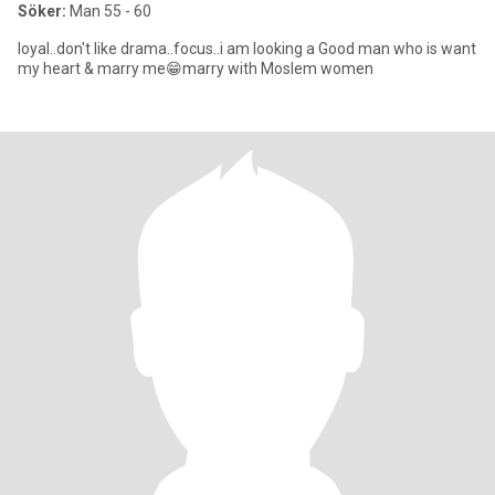
Söker:
Man 55 - 60
loyal..don't like drama..focus..i am looking a Good man who is want
my heart & marry me😁marry with Moslem women