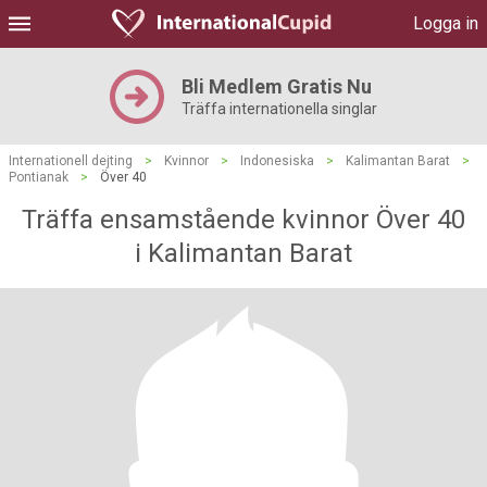
Logga in
Bli Medlem Gratis Nu
Träffa internationella singlar
Internationell dejting
>
Kvinnor
>
Indonesiska
>
Kalimantan Barat
>
Pontianak
>
Över 40
Träffa ensamstående kvinnor Över 40
i Kalimantan Barat