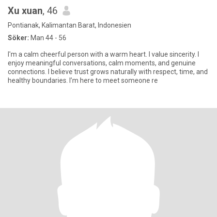
Xu xuan
, 46
Pontianak, Kalimantan Barat, Indonesien
Söker:
Man 44 - 56
I'm a calm cheerful person with a warm heart. I value sincerity. I
enjoy meaningful conversations, calm moments, and genuine
connections. I believe trust grows naturally with respect, time, and
healthy boundaries. I’m here to meet someone re