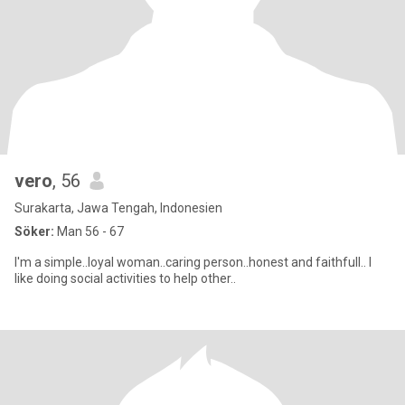
vero
, 56
Surakarta, Jawa Tengah, Indonesien
Söker:
Man 56 - 67
I'm a simple..loyal woman..caring person..honest and faithfull.. I
like doing social activities to help other..