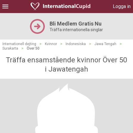
Logga in
Bli Medlem Gratis Nu
Träffa internationella singlar
Internationell dejting
>
Kvinnor
>
Indonesiska
>
Jawa Tengah
>
Surakarta
>
Över 50
Träffa ensamstående kvinnor Över 50
i Jawatengah