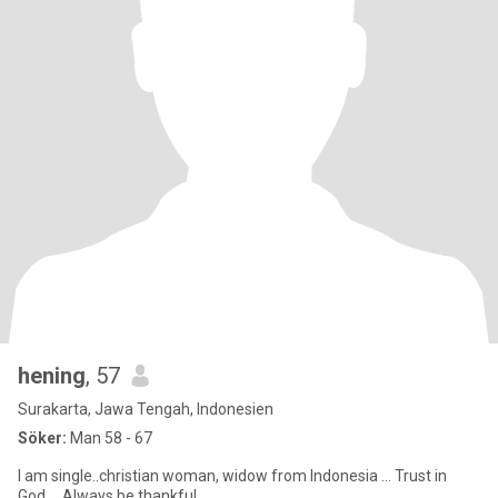
hening
, 57
Surakarta, Jawa Tengah, Indonesien
Söker:
Man 58 - 67
I am single..christian woman, widow from Indonesia ... Trust in
God.. . Always be thankful