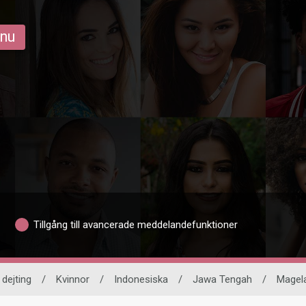
 nu
Tillgång till avancerade meddelandefunktioner
 dejting
/
Kvinnor
/
Indonesiska
/
Jawa Tengah
/
Magel