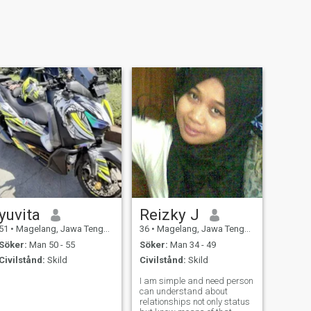
yuvita
Reizky J
51
•
Magelang, Jawa Tengah, Indonesien
36
•
Magelang, Jawa Tengah, Indonesien
Söker:
Man 50 - 55
Söker:
Man 34 - 49
Civilstånd:
Skild
Civilstånd:
Skild
I am simple and need person
can understand about
relationships not only status