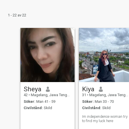
1 - 22 av 22
Sheya
Kiya
42
•
Magelang, Jawa Tengah, Indonesien
31
•
Magelang, Jawa Tengah, Indonesien
Söker:
Man 41 - 59
Söker:
Man 33 - 70
Civilstånd:
Skild
Civilstånd:
Skild
Im independence woman try
to find my luck here