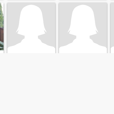
Sasa
nurma
28
•
Magelang, Jawa Tengah, Indonesien
27
•
Magelang, Jawa Tengah, Indonesien
Söker:
Man 31 - 54
Söker:
Man 27 - 40
Civilstånd:
Skild
Civilstånd:
Skild