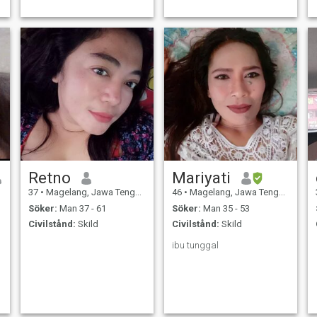
andra med respekt och
ärlighet.
Retno
Mariyati
37
•
Magelang, Jawa Tengah, Indonesien
46
•
Magelang, Jawa Tengah, Indonesien
Söker:
Man 37 - 61
Söker:
Man 35 - 53
Civilstånd:
Skild
Civilstånd:
Skild
ibu tunggal