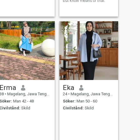
but know means of that.
Erma
Eka
38
•
Magelang, Jawa Tengah, Indonesien
24
•
Magelang, Jawa Tengah, Indonesien
Söker:
Man 42 - 48
Söker:
Man 50 - 60
Civilstånd:
Skild
Civilstånd:
Skild