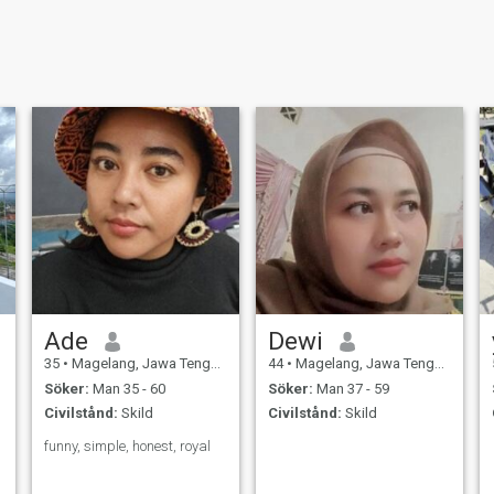
Ade
Dewi
35
•
Magelang, Jawa Tengah, Indonesien
44
•
Magelang, Jawa Tengah, Indonesien
Söker:
Man 35 - 60
Söker:
Man 37 - 59
Civilstånd:
Skild
Civilstånd:
Skild
funny, simple, honest, royal