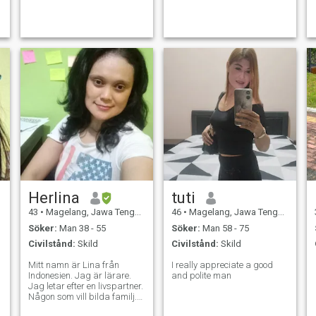
Herlina
tuti
43
•
Magelang, Jawa Tengah, Indonesien
46
•
Magelang, Jawa Tengah, Indonesien
Söker:
Man 38 - 55
Söker:
Man 58 - 75
Civilstånd:
Skild
Civilstånd:
Skild
Mitt namn är Lina från
I really appreciate a good
Indonesien. Jag är lärare.
and polite man
Jag letar efter en livspartner.
Någon som vill bilda familj.
Någon som behandlar