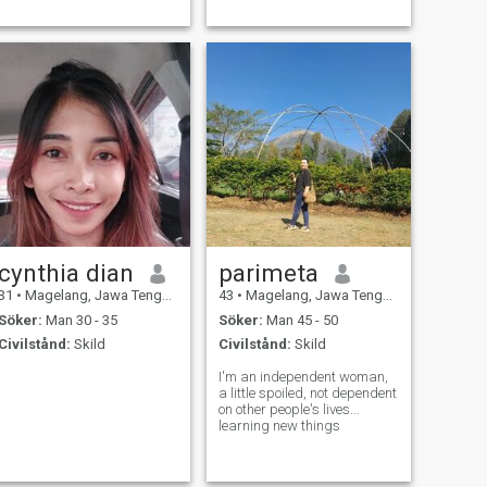
cynthia dian
parimeta
31
•
Magelang, Jawa Tengah, Indonesien
43
•
Magelang, Jawa Tengah, Indonesien
Söker:
Man 30 - 35
Söker:
Man 45 - 50
Civilstånd:
Skild
Civilstånd:
Skild
I'm an independent woman,
a little spoiled, not dependent
on other people's lives...
learning new things