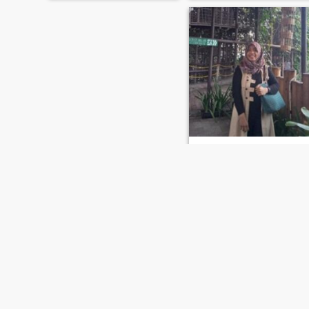
iis
31
•
Magelang, Jawa Tengah, Indonesien
Söker:
Man 30 - 51
Civilstånd:
Skild
pngen cari pndamping yg
setia
FÖRSTA
TIDIGARE