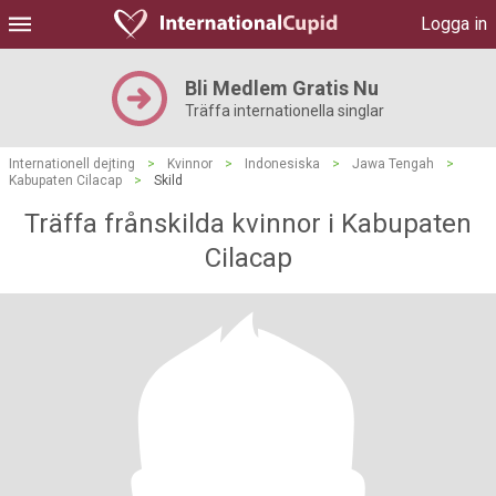
Logga in
Bli Medlem Gratis Nu
Träffa internationella singlar
Internationell dejting
>
Kvinnor
>
Indonesiska
>
Jawa Tengah
>
Kabupaten Cilacap
>
Skild
Träffa frånskilda kvinnor i Kabupaten
Cilacap