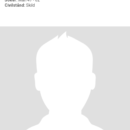
Söker:
Man 47 - 62
Civilstånd:
Skild