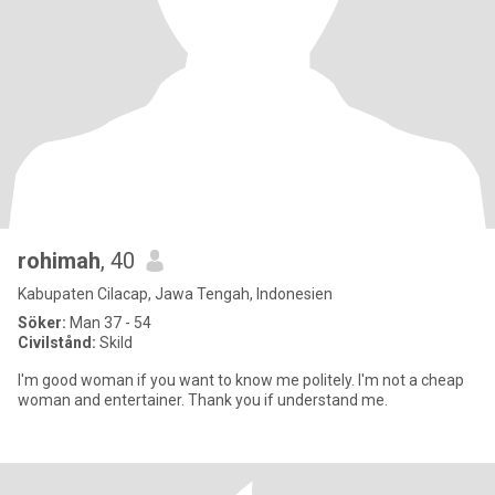
rohimah
, 40
Kabupaten Cilacap, Jawa Tengah, Indonesien
Söker:
Man 37 - 54
Civilstånd:
Skild
I'm good woman if you want to know me politely. I'm not a cheap
woman and entertainer. Thank you if understand me.