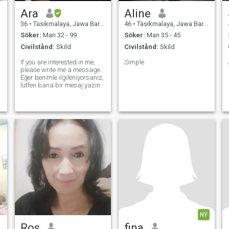
Ara
Aline
36
•
Tasikmalaya, Jawa Barat, Indonesien
46
•
Tasikmalaya, Jawa Barat, Indonesien
Söker:
Man 32 - 99
Söker:
Man 35 - 45
Civilstånd:
Skild
Civilstånd:
Skild
If you are interested in me,
Simple
please write me a message.
Eğer benimle ilgileniyorsanız,
lütfen bana bir mesaj yazın.
NY
Ros
fina