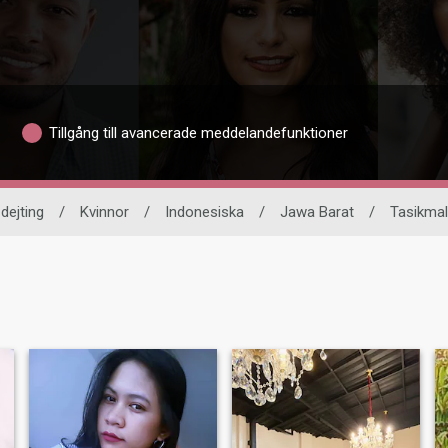
Tillgång till avancerade meddelandefunktioner
 dejting
/
Kvinnor
/
Indonesiska
/
Jawa Barat
/
Tasikma