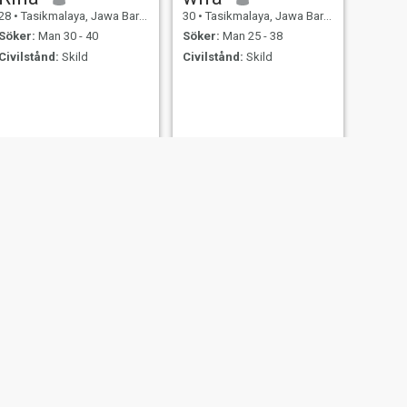
28
•
Tasikmalaya, Jawa Barat, Indonesien
30
•
Tasikmalaya, Jawa Barat, Indonesien
Söker:
Man 30 - 40
Söker:
Man 25 - 38
Civilstånd:
Skild
Civilstånd:
Skild
NÄSTA
maya
43
•
Tasikmalaya, Jawa Barat, Indonesien