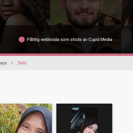
Pålitlig webbsida som stöds av Cupid Media
laya
/
Skild