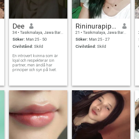
Dee
Rininurapipah
34
•
Tasikmalaya, Jawa Barat, Indonesien
21
•
Tasikmalaya, Jawa Barat, Indonesien
Söker:
Man 25 - 50
Söker:
Man 25 - 27
Civilstånd:
Skild
Civilstånd:
Skild
En introvert kvinna som är
lojal och respekterar sin
partner, men ändå har
principer och syn på livet.