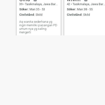
39
•
Tasikmalaya, Jawa Barat, Indonesien
42
•
Tasikmalaya, Jawa Barat, Indonesien
Söker:
Man 35 - 53
Söker:
Man 38 - 55
Civilstånd:
Skild
Civilstånd:
Skild
Aq wanita sederhana yg
ingin memiliki pasangan PD
umum nya yg saling
mengerti
Hannie
ShifaUl
49
•
Tasikmalaya, Jawa Barat, Indonesien
29
•
Tasikmalaya, Jawa Barat, Indonesien