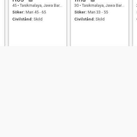
45
•
Tasikmalaya, Jawa Barat, Indonesien
30
•
Tasikmalaya, Jawa Barat, Indonesien
Söker:
Man 45 - 65
Söker:
Man 33 - 55
Civilstånd:
Skild
Civilstånd:
Skild
Tia
sella
37
•
Tasikmalaya, Jawa Barat, Indonesien
20
•
Tasikmalaya, Jawa Barat, Indonesien