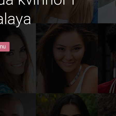
alaya
 nu