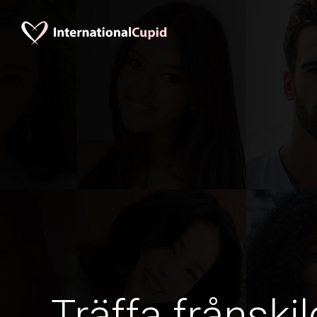
Träffa frånskil