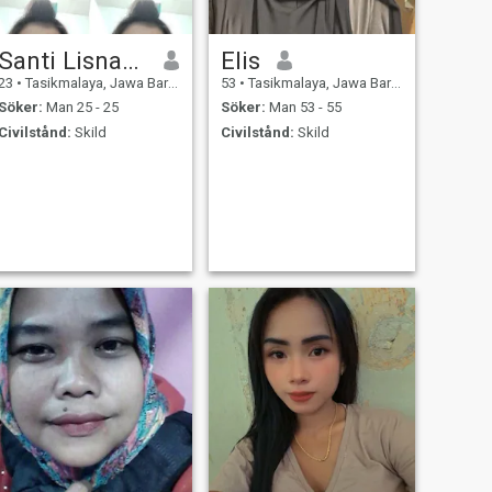
Santi Lisnawati
Elis
23
•
Tasikmalaya, Jawa Barat, Indonesien
53
•
Tasikmalaya, Jawa Barat, Indonesien
Söker:
Man 25 - 25
Söker:
Man 53 - 55
Civilstånd:
Skild
Civilstånd:
Skild