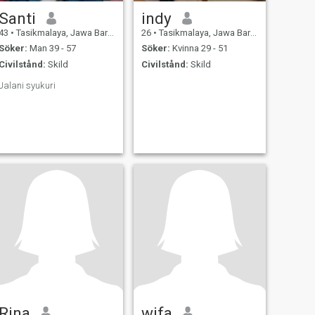
Santi
indy
43
•
Tasikmalaya, Jawa Barat, Indonesien
26
•
Tasikmalaya, Jawa Barat, Indonesien
Söker:
Man 39 - 57
Söker:
Kvinna 29 - 51
Civilstånd:
Skild
Civilstånd:
Skild
Jalani syukuri
Rina
wifa