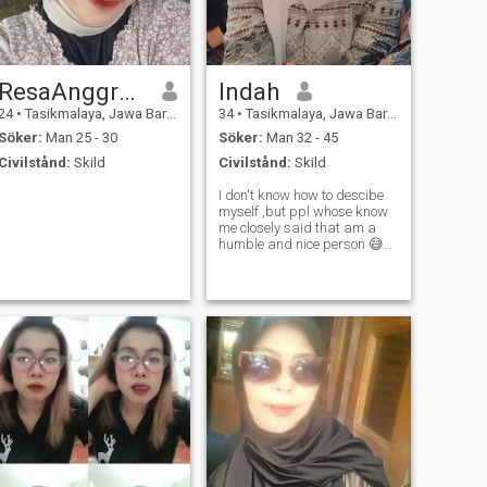
ResaAnggraeni
Indah
24
•
Tasikmalaya, Jawa Barat, Indonesien
34
•
Tasikmalaya, Jawa Barat, Indonesien
Söker:
Man 25 - 30
Söker:
Man 32 - 45
Civilstånd:
Skild
Civilstånd:
Skild
I don't know how to descibe
myself ,but ppl whose know
me closely said that am a
humble and nice person 😅
not talk too much but ,good
listener and have sensitive
feeling ☺️