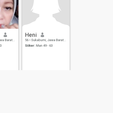
Heni
t, Indonesien
56
•
Sukabumi, Jawa Barat, Indonesien
0
Söker:
Man 49 - 63
ngsäkerhet
Sajtkarta
Gemensamma Riktlinjer