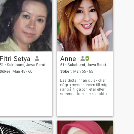
Fitri Setya
Anne
51
•
Sukabumi, Jawa Barat, Indonesien
51
•
Sukabumi, Jawa Barat, Indonesien
Söker:
Man 45 - 60
Söker:
Man 55 - 65
Läs detta innan du skickar
några meddelanden till mig.
i är pålitliga och letar efter
samma. i kan inte kontakta
samma standard
medlemmar och jag kommer
inte att svara på dina
meddelanden eftersom jag
inte kan läsa dina
meddelanden eller med inga
BILDER.