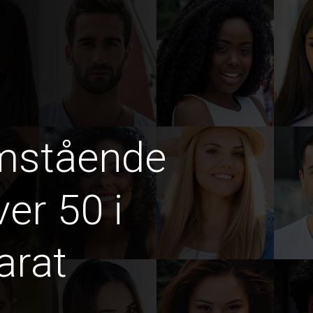
amstående
er 50 i
arat