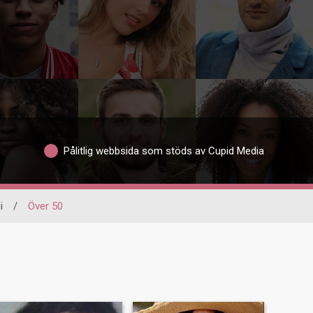
Pålitlig webbsida som stöds av Cupid Media
i
/
Över 50