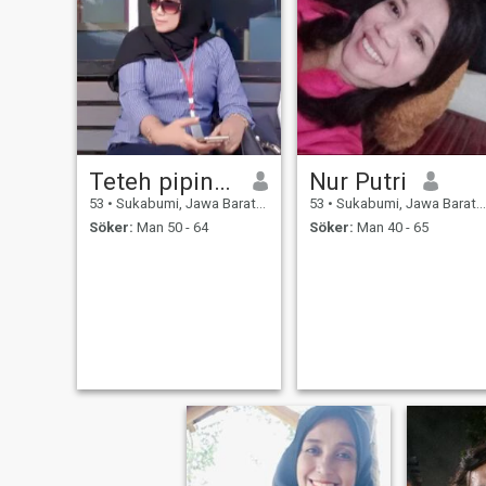
av min mans död.
Teteh pipin.. ateu
Nur Putri
53
•
Sukabumi, Jawa Barat, Indonesien
53
•
Sukabumi, Jawa Barat, Indonesien
Söker:
Man 50 - 64
Söker:
Man 40 - 65