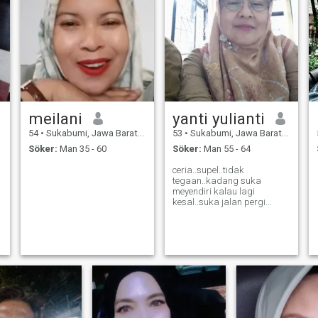
meilani
yanti yulianti
54
•
Sukabumi, Jawa Barat, Indonesien
53
•
Sukabumi, Jawa Barat, Indonesien
Söker:
Man 35 - 60
Söker:
Man 55 - 64
ceria..supel..tidak
tegaan..kadang suka
meyendiri kalau lagi
kesal..suka jalan pergi
sendiri kalau lagi
pusing..tidak suka nonton