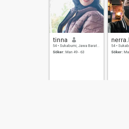
tinna
nerra
54
•
Sukabumi, Jawa Barat, Indonesien
54
•
Sukabumi,
Söker:
Man 49 - 63
Söker:
Man
Om oss
Kontakta oss
Framgångsberättels