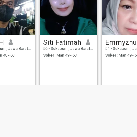
.H
Siti Fatimah
Emmyzhu
 Jawa Barat, Indonesien
56
•
Sukabumi, Jawa Barat, Indonesien
54
•
Sukabumi, Jawa Bara
 48 - 63
Söker:
Man 49 - 63
Söker:
Man 49 - 6
er
Användarvillkor
Återbetalningspolicy
Integritetspolicy
Cookiepolicy
Dejti