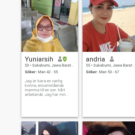
Yuniarsih
andria
53
•
Sukabumi, Jawa Barat, Indonesien
55
•
Sukabumi, Jawa Barat, Indonesien
Söker:
Man 42 - 55
Söker:
Man 50 - 67
Jag är bara en vanlig
kvinna, ensamstående
mamma till en son. hårt
arbetande. Jag har min
egen karriär som medicinsk
analytiker på
folkhälsocentralen, och
arbetar för statliga
anställda. Jag letar efter ett
långsiktigt förhållande. inte
bara ha kul eller ha sex. Jag
vill ha ett nytt liv efter tre år