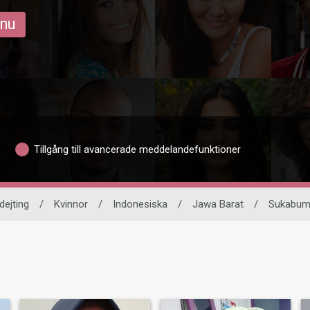
 nu
Tillgång till avancerade meddelandefunktioner
 dejting
/
Kvinnor
/
Indonesiska
/
Jawa Barat
/
Sukabum