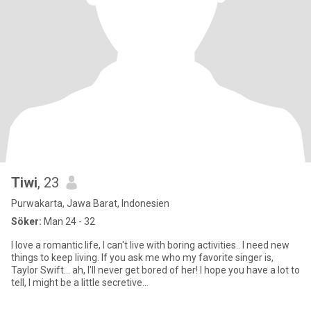
Tiwi
, 23
Purwakarta, Jawa Barat, Indonesien
Söker:
Man 24 - 32
I love a romantic life, I can't live with boring activities.. I need new
things to keep living. If you ask me who my favorite singer is,
Taylor Swift... ah, I'll never get bored of her! I hope you have a lot to
tell, I might be a little secretive...