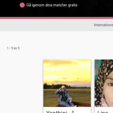
Gå igenom dina matcher gratis
Internatione
1 - 5 av 5
Yanthini
Lina