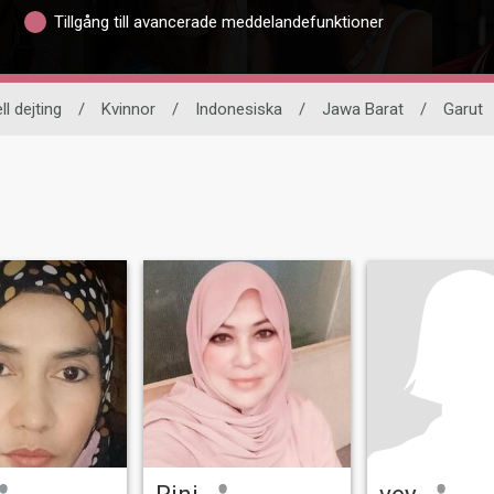
Tillgång till avancerade meddelandefunktioner
ll dejting
/
Kvinnor
/
Indonesiska
/
Jawa Barat
/
Garut
Rini
vey