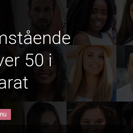
amstående
er 50 i
arat
 nu