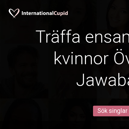
Träffa ens
kvinnor Öv
Jawab
Sök singlar