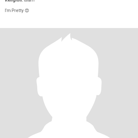
Religion:
Islam
I'm Pretty 😍