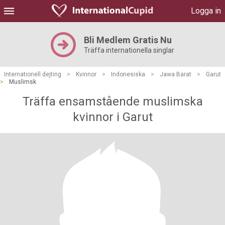
Logga in
Bli Medlem Gratis Nu
Träffa internationella singlar
Internationell dejting
>
Kvinnor
>
Indonesiska
>
Jawa Barat
>
Garut
>
Muslimsk
Träffa ensamstående muslimska
kvinnor i Garut