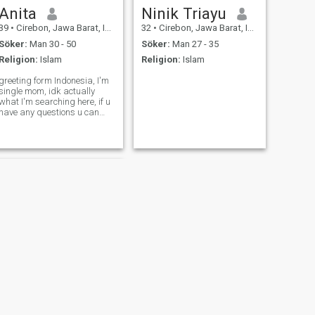
Anita
Ninik Triayu
39
•
Cirebon, Jawa Barat, Indonesien
32
•
Cirebon, Jawa Barat, Indonesien
Söker:
Man 30 - 50
Söker:
Man 27 - 35
Religion:
Islam
Religion:
Islam
greeting form Indonesia, I'm
single mom, idk actually
what I'm searching here, if u
have any questions u can
ask me.. feel free for that,
also because of limited I can't
see who's like my profile here
and can't like back too.. sorry
for that
NÄSTA
Dara