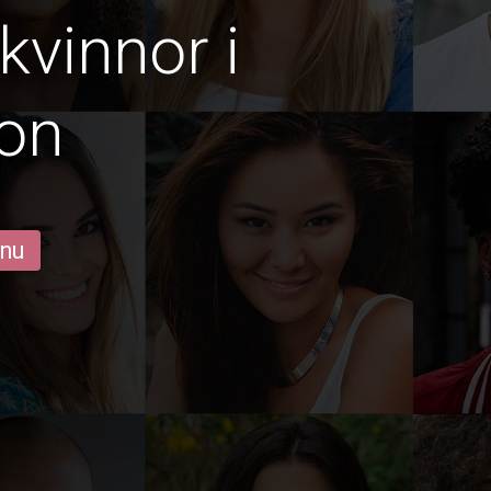
vinnor i
bon
 nu