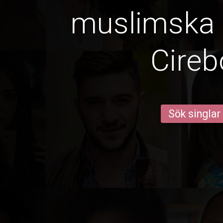
muslimska k
Cire
Sök singlar