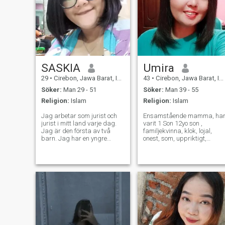
SASKIA
Umira
29
•
Cirebon, Jawa Barat, Indonesien
43
•
Cirebon, Jawa Barat, Indonesien
Söker:
Man 29 - 51
Söker:
Man 39 - 55
Religion:
Islam
Religion:
Islam
Jag arbetar som jurist och
Ensamstående mamma, ha
jurist i mitt land varje dag.
varit 1 Son 12yo son ,
Jag är den första av två
familjekvinna, klok, lojal,
barn. Jag har en yngre
onest, som, uppriktigt,
syster. Min nuvarande
förstående, icke-domare
civilstånd är en änka
mentalt, rakt framåt, Positiv
eftersom min man dog i
vibe ♊ 🌙Gemini ♎ vågen ♎
december 2020 när jag var
stigande / accendant ♋
gravid så min man hade en
Venus cancer ♊ Mercury
motorcykelolycka och blev
Gemini 🌞 livsväg 11 INTJ
påkörd av min mans
motorcykel som resulterade i
hans död så mitt biologiska
barn har varit föräldralös
sedan han var barn. Mina