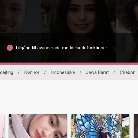
Tillgång till avancerade meddelandefunktioner
 dejting
/
Kvinnor
/
Indonesiska
/
Jawa Barat
/
Cirebon