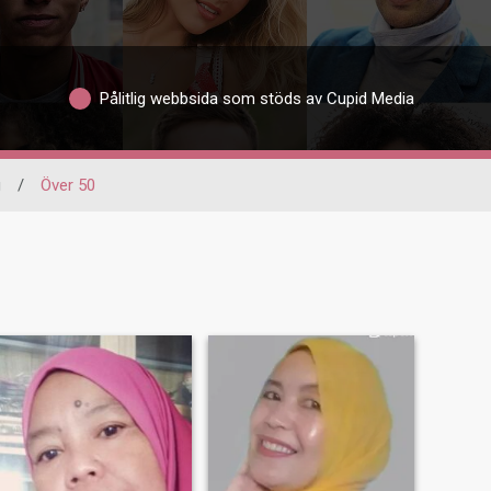
Pålitlig webbsida som stöds av Cupid Media
g
/
Över 50