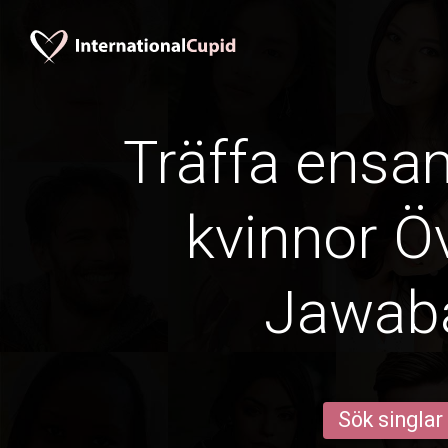
Träffa ens
kvinnor Öv
Jawab
Sök singlar