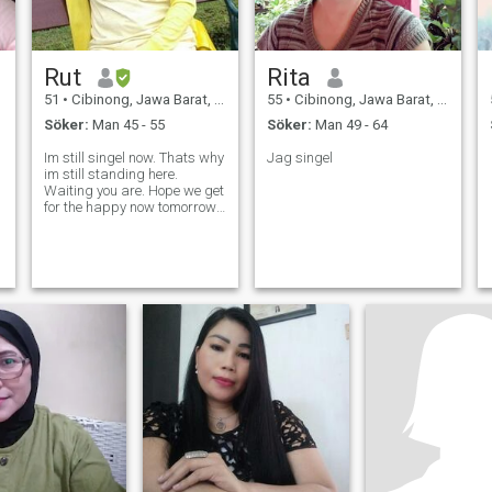
Rut
Rita
51
•
Cibinong, Jawa Barat, Indonesien
55
•
Cibinong, Jawa Barat, Indonesien
Söker:
Man 45 - 55
Söker:
Man 49 - 64
Im still singel now. Thats why
Jag singel
im still standing here.
Waiting you are. Hope we get
for the happy now tomorrow
and forevermore. Ur Futures
is on your hands.
Godblessus