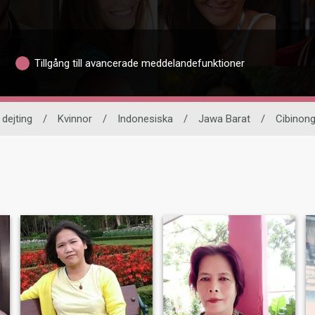
Tillgång till avancerade meddelandefunktioner
 dejting
/
Kvinnor
/
Indonesiska
/
Jawa Barat
/
Cibinon