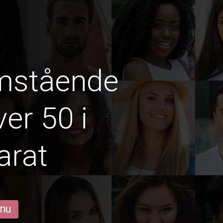
amstående
er 50 i
arat
 nu