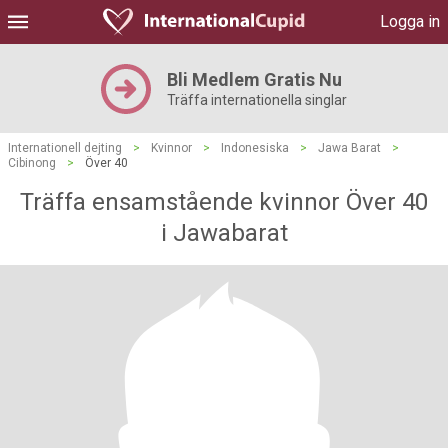
Logga in
Bli Medlem Gratis Nu
Träffa internationella singlar
Internationell dejting
>
Kvinnor
>
Indonesiska
>
Jawa Barat
>
Cibinong
>
Över 40
Träffa ensamstående kvinnor Över 40
i Jawabarat