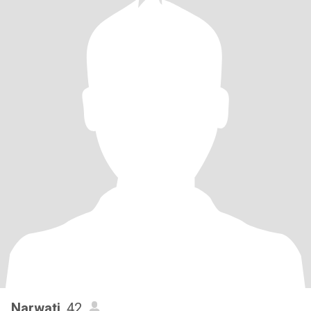
Narwati
, 42