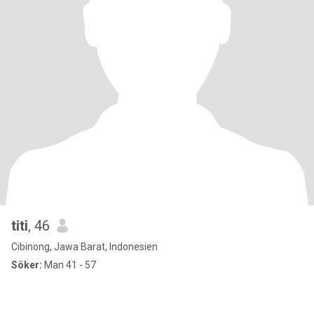
titi
, 46
Cibinong, Jawa Barat, Indonesien
Söker:
Man 41 - 57