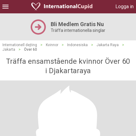
Logga in
Bli Medlem Gratis Nu
Träffa internationella singlar
Internationell dejting
>
Kvinnor
>
Indonesiska
>
Jakarta Raya
>
Jakarta
>
Över 60
Träffa ensamstående kvinnor Över 60
i Djakartaraya