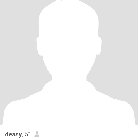
deasy
, 51