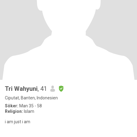
Tri Wahyuni
, 41
Ciputat, Banten, Indonesien
Söker:
Man 35 - 58
Religion:
Islam
i am just i am