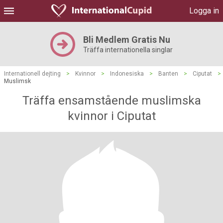
Logga in
Bli Medlem Gratis Nu
Träffa internationella singlar
Internationell dejting
>
Kvinnor
>
Indonesiska
>
Banten
>
Ciputat
>
Muslimsk
Träffa ensamstående muslimska
kvinnor i Ciputat